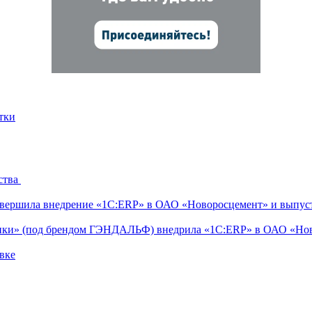
тки
ства
ершила внедрение «1С:ERP» в ОАО «Новоросцемент» и выпуст
тики» (под брендом ГЭНДАЛЬФ) внедрила «1С:ERP» в ОАО «Но
вке