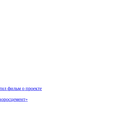
ил фильм о проекте
воросцемент»