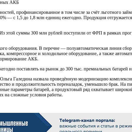
ерных АКБ
стей, профинансированное в том числе за счёт льготного займ
0% — с 1,5 до 1,8 млн единиц ежегодно. Продукция отгружаетс
Из этой суммы 300 млн рублей поступили от ФРП в рамках про
ого оборудования. В перечне — полуавтоматическая линия сбор
ка, компрессорное и холодильное оборудование, а также автома
формирование АКБ.
егодно поставлять на рынок до 300 тыс. премиальных батарей н
Ольга Галедина назвала проведённую модернизацию комплексны
ество и продолжительность переналадок, уменьшило брак. На п
нные параметры батарей, а продуктовый ряд охватывает широки
ых на сложные условия работы.