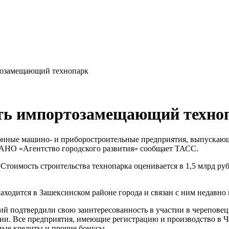
тозамещающий технопарк
ать импортозамещающий техно
ционные машино- и приборостроительные предприятия, выпуск
 АНО «Агентство городского развития» сообщает ТАСС.
тоимость строительства технопарка оценивается в 1,5 млрд ру
аходится в Зашексинском районе города и связан с ним недавн
аний подтвердили свою заинтересованность в участии в черепов
и. Все предприятия, имеющие регистрацию и производство в Чер
ные кредиты и прочие бонусы.