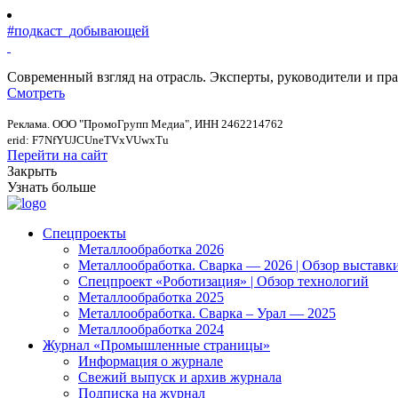
#подкаст_добывающей
Современный взгляд на отрасль. Эксперты, руководители и п
Смотреть
Реклама. ООО "ПромоГрупп Медиа", ИНН 2462214762
erid: F7NfYUJCUneTVxVUwxTu
Перейти на сайт
Закрыть
Узнать больше
Спецпроекты
Металлообработка 2026
Металлообработка. Сварка — 2026 | Обзор выставк
Спецпроект «Роботизация» | Обзор технологий
Металлообработка 2025
Металлообработка. Сварка – Урал — 2025
Металлообработка 2024
Журнал «Промышленные страницы»
Информация о журнале
Свежий выпуск и архив журнала
Подписка на журнал