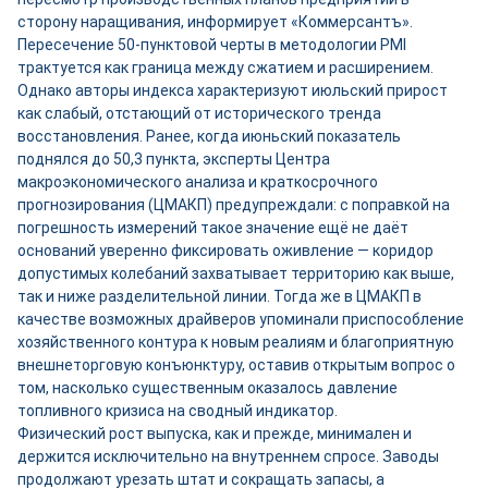
сторону наращивания, информирует «Коммерсантъ».
Пересечение 50-пунктовой черты в методологии PMI
трактуется как граница между сжатием и расширением.
Однако авторы индекса характеризуют июльский прирост
как слабый, отстающий от исторического тренда
восстановления. Ранее, когда июньский показатель
поднялся до 50,3 пункта, эксперты Центра
макроэкономического анализа и краткосрочного
прогнозирования (ЦМАКП) предупреждали: с поправкой на
погрешность измерений такое значение ещё не даёт
оснований уверенно фиксировать оживление — коридор
допустимых колебаний захватывает территорию как выше,
так и ниже разделительной линии. Тогда же в ЦМАКП в
качестве возможных драйверов упоминали приспособление
хозяйственного контура к новым реалиям и благоприятную
внешнеторговую конъюнктуру, оставив открытым вопрос о
том, насколько существенным оказалось давление
топливного кризиса на сводный индикатор.
Физический рост выпуска, как и прежде, минимален и
держится исключительно на внутреннем спросе. Заводы
продолжают урезать штат и сокращать запасы, а