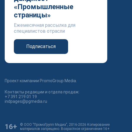
«Промышленные
страницы»
Ежемесячная рассылка для
специалистов отрасли
Подписаться
Проект компании PromoGroup Media.
Контакты редакции и отдела продаж:
+7 391 219 01 19
indpages@pgmedia.ru
16+
© ООО "ПромоГрупп Медиа", 2016-2026 Копирование
материалов запрещено. Возрастное ограничение 16+