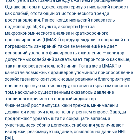
трактуется как граница между сжатием и расширением.
Однако авторы индекса характеризуют июльский прирост
как слабый, отстающий от исторического тренда
восстановления. Ранее, когда июньский показатель
поднялся до 50,3 пункта, эксперты Центра
макроэкономического анализа и краткосрочного
прогнозирования (ЦМАКП) предупреждали: с поправкой на
погрешность измерений такое значение ещё не даёт
оснований уверенно фиксировать оживление — коридор
допустимых колебаний захватывает территорию как выше,
так и ниже разделительной линии. Тогда же в ЦМАКП в
качестве возможных драйверов упоминали приспособление
хозяйственного контура к новым реалиям и благоприятную
внешнеторговую конъюнктуру, оставив открытым вопрос о
том, насколько существенным оказалось давление
топливного кризиса на сводный индикатор.
Физический рост выпуска, как и прежде, минимален и
держится исключительно на внутреннем спросе. Заводы
продолжают урезать штат и сокращать запасы, а
участившиеся сбои в цепочках снабжения увеличивают
издержки, резюмирует издание, ссылаясь на данные ИНП
РАН.