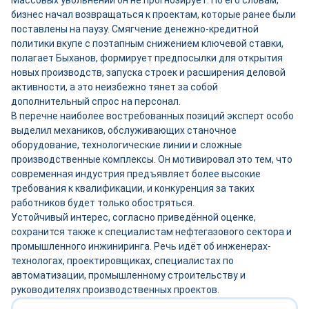
Массовых увольнений он не прогнозирует. По его словам,
бизнес начал возвращаться к проектам, которые ранее были
поставлены на паузу. Смягчение денежно-кредитной
политики вкупе с поэтапным снижением ключевой ставки,
полагает Быханов, формирует предпосылки для открытия
новых производств, запуска строек и расширения деловой
активности, а это неизбежно тянет за собой
дополнительный спрос на персонал.
В перечне наиболее востребованных позиций эксперт особо
выделил механиков, обслуживающих станочное
оборудование, технологические линии и сложные
производственные комплексы. Он мотивировал это тем, что
современная индустрия предъявляет более высокие
требования к квалификации, и конкуренция за таких
работников будет только обостряться.
Устойчивый интерес, согласно приведённой оценке,
сохранится также к специалистам нефтегазового сектора и
промышленного инжиниринга. Речь идёт об инженерах-
технологах, проектировщиках, специалистах по
автоматизации, промышленному строительству и
руководителях производственных проектов.