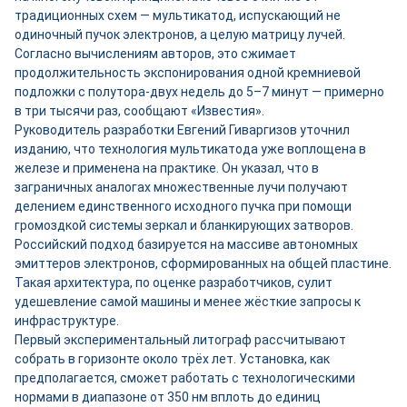
традиционных схем — мультикатод, испускающий не
одиночный пучок электронов, а целую матрицу лучей.
Согласно вычислениям авторов, это сжимает
продолжительность экспонирования одной кремниевой
подложки с полутора-двух недель до 5–7 минут — примерно
в три тысячи раз, сообщают «Известия».
Руководитель разработки Евгений Гиваргизов уточнил
изданию, что технология мультикатода уже воплощена в
железе и применена на практике. Он указал, что в
заграничных аналогах множественные лучи получают
делением единственного исходного пучка при помощи
громоздкой системы зеркал и бланкирующих затворов.
Российский подход базируется на массиве автономных
эмиттеров электронов, сформированных на общей пластине.
Такая архитектура, по оценке разработчиков, сулит
удешевление самой машины и менее жёсткие запросы к
инфраструктуре.
Первый экспериментальный литограф рассчитывают
собрать в горизонте около трёх лет. Установка, как
предполагается, сможет работать с технологическими
нормами в диапазоне от 350 нм вплоть до единиц