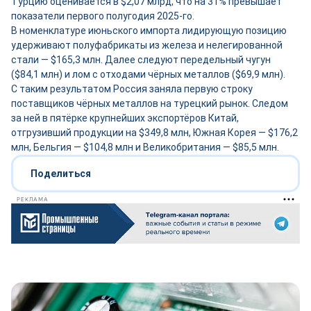
Турцию оценивается в $2,07 млрд, что на 31% превышает
показатели первого полугодия 2025-го.
В номенклатуре июньского импорта лидирующую позицию
удерживают полуфабрикаты из железа и нелегированной
стали — $165,3 млн. Далее следуют передельный чугун
($84,1 млн) и лом с отходами чёрных металлов ($69,9 млн).
С таким результатом Россия заняла первую строку
поставщиков чёрных металлов на турецкий рынок. Следом
за ней в пятёрке крупнейших экспортёров Китай,
отгрузивший продукции на $349,8 млн, Южная Корея — $176,2
млн, Бельгия — $104,8 млн и Великобритания — $85,5 млн.
Поделиться
РЕКЛАМА