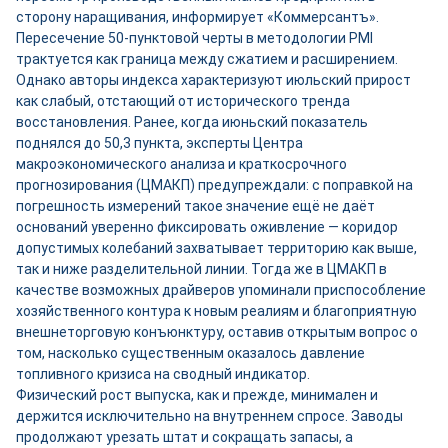
сторону наращивания, информирует «Коммерсантъ».
Пересечение 50-пунктовой черты в методологии PMI
трактуется как граница между сжатием и расширением.
Однако авторы индекса характеризуют июльский прирост
как слабый, отстающий от исторического тренда
восстановления. Ранее, когда июньский показатель
поднялся до 50,3 пункта, эксперты Центра
макроэкономического анализа и краткосрочного
прогнозирования (ЦМАКП) предупреждали: с поправкой на
погрешность измерений такое значение ещё не даёт
оснований уверенно фиксировать оживление — коридор
допустимых колебаний захватывает территорию как выше,
так и ниже разделительной линии. Тогда же в ЦМАКП в
качестве возможных драйверов упоминали приспособление
хозяйственного контура к новым реалиям и благоприятную
внешнеторговую конъюнктуру, оставив открытым вопрос о
том, насколько существенным оказалось давление
топливного кризиса на сводный индикатор.
Физический рост выпуска, как и прежде, минимален и
держится исключительно на внутреннем спросе. Заводы
продолжают урезать штат и сокращать запасы, а