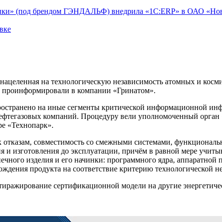
тики» (под брендом ГЭНДАЛЬФ) внедрила «1С:ERP» в ОАО «Но
вке
нацеленная на технологическую независимость атомных и косми
s проинформировали в компании «Гринатом».
распространено на иные сегменты критической информационной 
нефтегазовых компаний. Процедуру вели уполномоченный орга
е «Технопарк».
отказам, совместимость со смежными системами, функциональна
я и изготовления до эксплуатации, причём в равной мере учиты
ечного изделия и его начинки: программного ядра, аппаратной
ождения продукта на соответствие критерию технологической н
 тиражирование сертификационной модели на другие энергетич