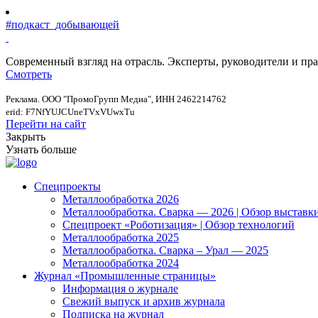
#подкаст_добывающей
Современный взгляд на отрасль. Эксперты, руководители и п
Смотреть
Реклама. ООО "ПромоГрупп Медиа", ИНН 2462214762
erid: F7NfYUJCUneTVxVUwxTu
Перейти на сайт
Закрыть
Узнать больше
Спецпроекты
Металлообработка 2026
Металлообработка. Сварка — 2026 | Обзор выставк
Спецпроект «Роботизация» | Обзор технологий
Металлообработка 2025
Металлообработка. Сварка – Урал — 2025
Металлообработка 2024
Журнал «Промышленные страницы»
Информация о журнале
Свежий выпуск и архив журнала
Подписка на журнал