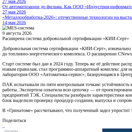
27 мая 2026
От автоматизации до фильма. Как ООО «Индустрия информа
27 мая 2026
«Металлообработка-2026»: отечественные технологии на выста
14 мая 2026
9 августа 2026
Расширена система добровольной сертификации «КИИ-Серт»
Добровольная система сертификации «КИИ-Серт», изначально 
до топливно-энергетического комплекса. О расширении CNew
Старт системе был дан в 2024 году. Теперь же её действие 
новым правилам, стал программно-аппаратный комплекс для 
лаборатория ООО «Автоматика-сервис», базирующаяся в Центр
ПАК испытывали по пяти контрольным точкам: устойчивость к 
работы. Экспертиза охватила всю цепочку — от проектировани
предприятий ТЭК. Специалисты разобрали характеристики кон
блок выделили проверку процедур создания, выпуска и сопров
В «Гринатоме» рассчитывают, что полученный задел упростит
Поделиться
РЕКЛАМА