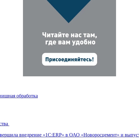
инишная обработка
ства
ершила внедрение «1С:ERP» в ОАО «Новоросцемент» и выпуст