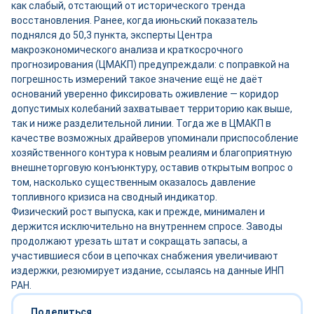
как слабый, отстающий от исторического тренда
восстановления. Ранее, когда июньский показатель
поднялся до 50,3 пункта, эксперты Центра
макроэкономического анализа и краткосрочного
прогнозирования (ЦМАКП) предупреждали: с поправкой на
погрешность измерений такое значение ещё не даёт
оснований уверенно фиксировать оживление — коридор
допустимых колебаний захватывает территорию как выше,
так и ниже разделительной линии. Тогда же в ЦМАКП в
качестве возможных драйверов упоминали приспособление
хозяйственного контура к новым реалиям и благоприятную
внешнеторговую конъюнктуру, оставив открытым вопрос о
том, насколько существенным оказалось давление
топливного кризиса на сводный индикатор.
Физический рост выпуска, как и прежде, минимален и
держится исключительно на внутреннем спросе. Заводы
продолжают урезать штат и сокращать запасы, а
участившиеся сбои в цепочках снабжения увеличивают
издержки, резюмирует издание, ссылаясь на данные ИНП
РАН.
Поделиться