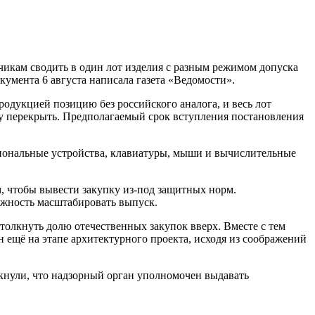
чикам сводить в один лот изделия с разным режимом допуска
окумента 6 августа написала газета «Ведомости».
одукцией позицию без российского аналога, и весь лот
у перекрыть. Предполагаемый срок вступления постановления
иональные устройства, клавиатуры, мыши и вычислительные
, чтобы вывести закупку из-под защитных норм.
ожность масштабировать выпуск.
олкнуть долю отечественных закупок вверх. Вместе с тем
ещё на этапе архитектурного проекта, исходя из соображений
кнули, что надзорный орган уполномочен выдавать