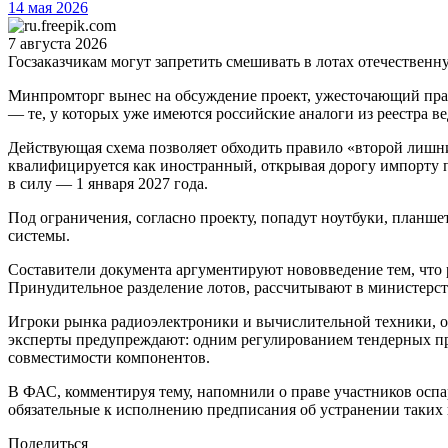
14 мая 2026
7 августа 2026
Госзаказчикам могут запретить смешивать в лотах отечестве
Минпромторг вынес на обсуждение проект, ужесточающий прави
— те, у которых уже имеются российские аналоги из реестра вед
Действующая схема позволяет обходить правило «второй лишний
квалифицируется как иностранный, открывая дорогу импорту п
в силу — 1 января 2027 года.
Под ограничения, согласно проекту, попадут ноутбуки, план
системы.
Составители документа аргументируют нововведение тем, что 
Принудительное разделение лотов, рассчитывают в министерст
Игроки рынка радиоэлектроники и вычислительной техники, оп
эксперты предупреждают: одним регулированием тендерных про
совместимости компонентов.
В ФАС, комментируя тему, напомнили о праве участников оспа
обязательные к исполнению предписания об устранении таки
Поделиться