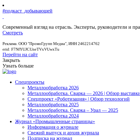
#подкаст_добывающей
Современный взгляд на отрасль. Эксперты, руководители и п
Смотреть
Реклама. ООО "ПромоГрупп Медиа", ИНН 2462214762
erid: F7NfYUJCUneTVxVUwxTu
Перейти на сайт
Закрыть
Узнать больше
Спецпроекты
Металлообработка 2026
Металлообработка. Сварка — 2026 | Обзор выставк
Спецпроект «Роботизация» | Обзор технологий
Металлообработка 2025
Металлообработка. Сварка – Урал — 2025
Металлообработка 2024
Журнал «Промышленные страницы»
Информация о журнале
Свежий выпуск и архив журнала
Подписка на журнал