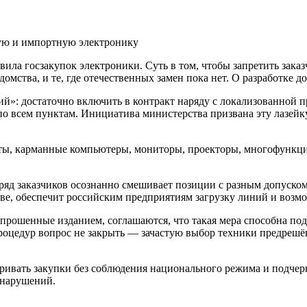
нную и импортную электронику
ла госзакупок электроники. Суть в том, чтобы запретить заказ
омства, и те, где отечественных замен пока нет. О разработке д
»: достаточно включить в контракт наряду с локализованной пр
о всем пунктам. Инициатива министерства призвана эту лазейк
шеты, карманные компьютеры, мониторы, проекторы, многофункц
ряд заказчиков осознанно смешивает позиции с разным допуском
ве, обеспечит российским предприятиям загрузку линий и возм
рошенные изданием, соглашаются, что такая мера способна подт
цедур вопрос не закрыть — зачастую выбор техники предрешён 
ривать закупки без соблюдения национального режима и подчер
х нарушений.