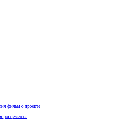
ил фильм о проекте
воросцемент»