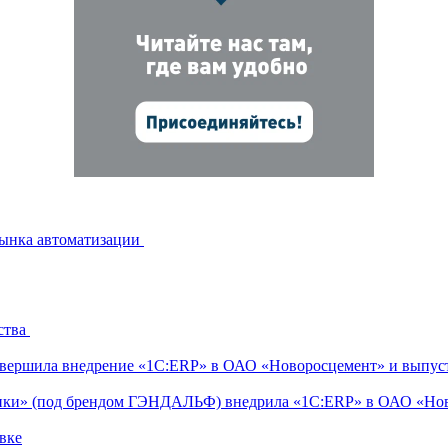
рынка автоматизации
ства
ершила внедрение «1С:ERP» в ОАО «Новоросцемент» и выпуст
тики» (под брендом ГЭНДАЛЬФ) внедрила «1С:ERP» в ОАО «Но
вке