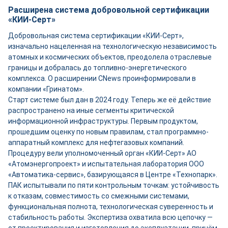
Расширена система добровольной сертификации
«КИИ-Серт»
Добровольная система сертификации «КИИ-Серт»,
изначально нацеленная на технологическую независимость
атомных и космических объектов, преодолела отраслевые
границы и добралась до топливно-энергетического
комплекса. О расширении CNews проинформировали в
компании «Гринатом».
Старт системе был дан в 2024 году. Теперь же её действие
распространено на иные сегменты критической
информационной инфраструктуры. Первым продуктом,
прошедшим оценку по новым правилам, стал программно-
аппаратный комплекс для нефтегазовых компаний.
Процедуру вели уполномоченный орган «КИИ-Серт» АО
«Атомэнергопроект» и испытательная лаборатория ООО
«Автоматика-сервис», базирующаяся в Центре «Технопарк».
ПАК испытывали по пяти контрольным точкам: устойчивость
к отказам, совместимость со смежными системами,
функциональная полнота, технологическая суверенность и
стабильность работы. Экспертиза охватила всю цепочку —