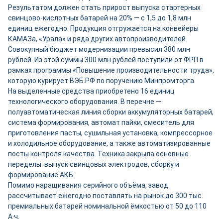
Результатом должен стать прирост выпуска стартерных
свинцово-кислотных батарей на 20% — с 1,5 до 1,8 млн
единиц ежегодно. Продукция отгружается на конвейеры
КАМАЗа, «Урала» и ряда других автопроизводителей.
Совокупный бюджет модернизации превысил 380 млн
рублей. Из этой суммы 300 млн рублей поступили от ФРП в
рамках программы «Повышение производительности труда»,
которую курирует ВЭБ.РФ по поручению Минпромторга.
На выделенные средства приобретено 16 единиц
технологического оборудования. В перечне —
полуавтоматическая линия сборки аккумуляторных батарей,
система формирования, автомат пайки, смеситель для
приготовления пасты, сушильная установка, компрессорное
и холодильное оборудование, а также автоматизированные
посты контроля качества. Техника закрыла основные
переделы: выпуск свинцовых электродов, сборку и
формирование АКБ.
Помимо наращивания серийного объёма, завод
рассчитывает ежегодно поставлять на рынок до 300 тыс.
премиальных батарей номинальной ёмкостью от 50 до 110
А·ч.