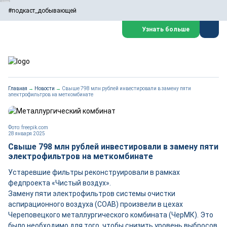
#подкаст_добывающей
Узнать больше
Главная
→
Новости
→
Свыше 798 млн рублей инвестировали в замену пяти
электрофильтров на меткомбинате
Фото: freepik.com
28 января 2025
Свыше 798 млн рублей инвестировали в замену пяти
электрофильтров на меткомбинате
Устаревшие фильтры реконструировали в рамках
федпроекта «Чистый воздух».
Замену пяти электрофильтров системы очистки
аспирационного воздуха (СОАВ) произвели в цехах
Череповецкого металлургического комбината (ЧерМК). Это
было необходимо для того, чтобы снизить уровень выбросов