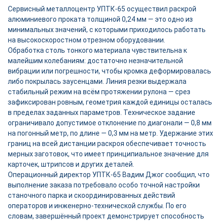
Сервисный металлоцентр УПТК-65 осуществил раскрой
алюминиевого проката толщиной 0,24 мм — это одно из
минимальных значений, с которыми приходилось работать
на высокоскоростном отрезном оборудовании.
Обработка столь тонкого материала чувствительна к
малейшим колебаниям: достаточно незначительной
вибрации или погрешности, чтобы кромка деформировалась
либо покрылась заусенцами. Линия резки выдержала
стабильный режим на всём протяжении рулона — срез
зафиксирован ровным, геометрия каждой единицы осталась
в пределах заданных параметров. Техническое задание
ограничивало допустимое отклонение по диагонали — 0,8 мм
на погонный метр, по длине — 0,3 мм на метр. Удержание этих
границ на всей дистанции раскроя обеспечивает точность
мерных заготовок, что имеет принципиальное значение для
карточек, штрипсов и других деталей.
Операционный директор УПТК-65 Вадим Джог сообщил, что
выполнение заказа потребовало особо точной настройки
станочного парка и скоординированных действий
операторов и инженерно-технической службы. По его
словам, завершённый проект демонстрирует способность