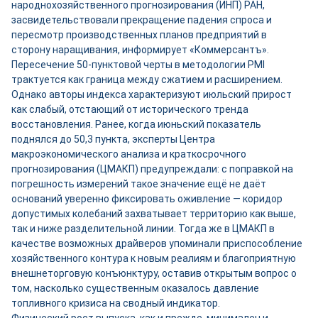
народнохозяйственного прогнозирования (ИНП) РАН,
засвидетельствовали прекращение падения спроса и
пересмотр производственных планов предприятий в
сторону наращивания, информирует «Коммерсантъ».
Пересечение 50-пунктовой черты в методологии PMI
трактуется как граница между сжатием и расширением.
Однако авторы индекса характеризуют июльский прирост
как слабый, отстающий от исторического тренда
восстановления. Ранее, когда июньский показатель
поднялся до 50,3 пункта, эксперты Центра
макроэкономического анализа и краткосрочного
прогнозирования (ЦМАКП) предупреждали: с поправкой на
погрешность измерений такое значение ещё не даёт
оснований уверенно фиксировать оживление — коридор
допустимых колебаний захватывает территорию как выше,
так и ниже разделительной линии. Тогда же в ЦМАКП в
качестве возможных драйверов упоминали приспособление
хозяйственного контура к новым реалиям и благоприятную
внешнеторговую конъюнктуру, оставив открытым вопрос о
том, насколько существенным оказалось давление
топливного кризиса на сводный индикатор.