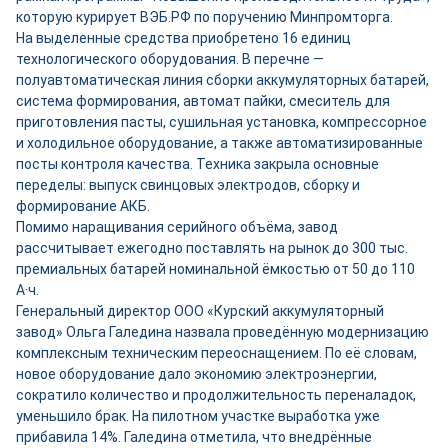
которую курирует ВЭБ.РФ по поручению Минпромторга.
На выделенные средства приобретено 16 единиц
технологического оборудования. В перечне —
полуавтоматическая линия сборки аккумуляторных батарей,
система формирования, автомат пайки, смеситель для
приготовления пасты, сушильная установка, компрессорное
и холодильное оборудование, а также автоматизированные
посты контроля качества. Техника закрыла основные
переделы: выпуск свинцовых электродов, сборку и
формирование АКБ.
Помимо наращивания серийного объёма, завод
рассчитывает ежегодно поставлять на рынок до 300 тыс.
премиальных батарей номинальной ёмкостью от 50 до 110
А·ч.
Генеральный директор ООО «Курский аккумуляторный
завод» Ольга Галедина назвала проведённую модернизацию
комплексным техническим переоснащением. По её словам,
новое оборудование дало экономию электроэнергии,
сократило количество и продолжительность переналадок,
уменьшило брак. На пилотном участке выработка уже
прибавила 14%. Галедина отметила, что внедрённые