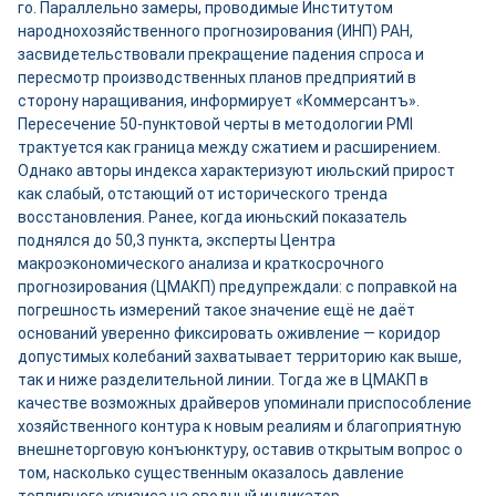
го. Параллельно замеры, проводимые Институтом
народнохозяйственного прогнозирования (ИНП) РАН,
засвидетельствовали прекращение падения спроса и
пересмотр производственных планов предприятий в
сторону наращивания, информирует «Коммерсантъ».
Пересечение 50-пунктовой черты в методологии PMI
трактуется как граница между сжатием и расширением.
Однако авторы индекса характеризуют июльский прирост
как слабый, отстающий от исторического тренда
восстановления. Ранее, когда июньский показатель
поднялся до 50,3 пункта, эксперты Центра
макроэкономического анализа и краткосрочного
прогнозирования (ЦМАКП) предупреждали: с поправкой на
погрешность измерений такое значение ещё не даёт
оснований уверенно фиксировать оживление — коридор
допустимых колебаний захватывает территорию как выше,
так и ниже разделительной линии. Тогда же в ЦМАКП в
качестве возможных драйверов упоминали приспособление
хозяйственного контура к новым реалиям и благоприятную
внешнеторговую конъюнктуру, оставив открытым вопрос о
том, насколько существенным оказалось давление