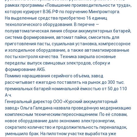
рамках программы «Повышение производительности труда»,
которую курирует ВЭБ.РФ по поручению Минпромторга.
На выделенные средства приобретено 16 единиц
технологического оборудования. В перечне —
полуавтоматическая линия сборки аккумуляторных батарей,
система формирования, автомат пайки, смеситель для
приготовления пасты, сушильная установка, компрессорное
и холодильное оборудование, а также автоматизированные
посты контроля качества. Техника закрыла основные
переделы: выпуск свинцовых электродов, сборку и
формирование АКБ.
Помимо наращивания серийного объёма, завод
рассчитывает ежегодно поставлять на рынок до 300 тыс.
премиальных батарей номинальной ёмкостью от 50 до 110
А·ч.
Генеральный директор ООО «Курский аккумуляторный
завод» Ольга Галедина назвала проведённую модернизацию
комплексным техническим переоснащением. По её словам,
новое оборудование дало экономию электроэнергии,
сократило количество и продолжительность переналадок,
уменьшило брак. На пилотном участке выработка уже