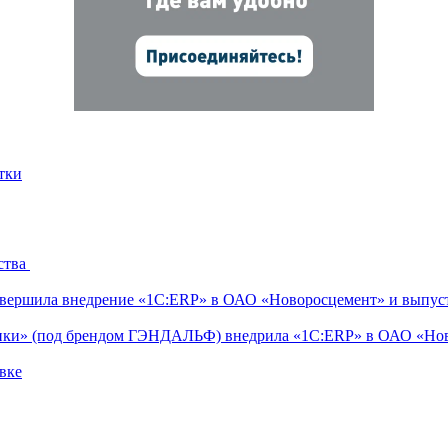
тки
ства
ершила внедрение «1С:ERP» в ОАО «Новоросцемент» и выпуст
тики» (под брендом ГЭНДАЛЬФ) внедрила «1С:ERP» в ОАО «Но
вке