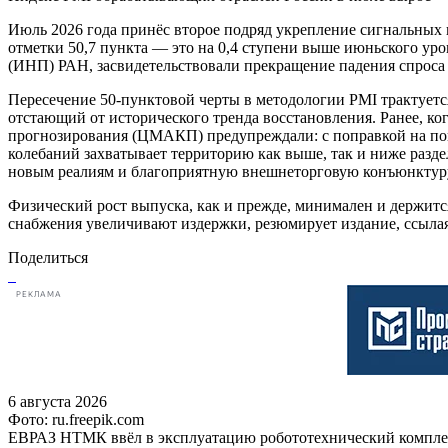
Июль 2026 года принёс второе подряд укрепление сигнальных 
отметки 50,7 пункта — это на 0,4 ступени выше июньского ур
(ИНП) РАН, засвидетельствовали прекращение падения спроса
Пересечение 50-пунктовой черты в методологии PMI трактуетс
отстающий от исторического тренда восстановления. Ранее, ко
прогнозирования (ЦМАКП) предупреждали: с поправкой на пог
колебаний захватывает территорию как выше, так и ниже раз
новым реалиям и благоприятную внешнеторговую конъюнктуру,
Физический рост выпуска, как и прежде, минимален и держитс
снабжения увеличивают издержки, резюмирует издание, ссыл
Поделиться
РЕКЛАМА
6 августа 2026
Фото: ru.freepik.com
ЕВРАЗ НТМК ввёл в эксплуатацию робототехнический компл