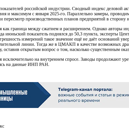
показателей российской индустрии. Сводный индекс деловой акт
овня и максимум с января 2025-го. Параллельно замеры, прово
 и пересмотр производственных планов предприятий в сторону
я как граница между сжатием и расширением. Однако авторы ин
гда июньский показатель поднялся до 50,3 пункта, эксперты Цен
решность измерений такое значение ещё не даёт оснований ув
делительной линии. Тогда же в ЦМАКП в качестве возможных др
 оставив открытым вопрос о том, насколько существенным оказ
я исключительно на внутреннем спросе. Заводы продолжают урез
аясь на данные ИНП РАН.
екс