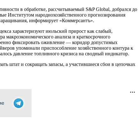
ивности в обработке, рассчитываемый S&P Global, добрался до
димые Институтом народнохозяйственного прогнозирования
 наращивания, информирует «Коммерсантъ».
декса характеризуют июльский прирост как слабый,
тра макроэкономического анализа и краткосрочного
еренно фиксировать оживление — коридор допустимых
айверов упоминали приспособление хозяйственного контура к
алось давление топливного кризиса на сводный индикатор.
ать штат и сокращать запасы, а участившиеся сбои в цепочках