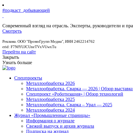
#подкаст_добывающей
Современный взгляд на отрасль. Эксперты, руководители и п
Смотреть
Реклама. ООО "ПромоГрупп Медиа", ИНН 2462214762
erid: F7NfYUJCUneTVxVUwxTu
Перейти на сайт
Закрыть
Узнать больше
Спецпроекты
Металлообработка 2026
Металлообработка. Сварка — 2026 | Обзор выставк
Спецпроект «Роботизация» | Обзор технологий
Металлообработка 2025
Металлообработка. Сварка – Урал — 2025
Металлообработка 2024
Журнал «Промышленные страницы»
Информация о журнале
Свежий выпуск и архив журнала
Подписка на журнал