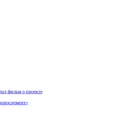
ил фильм о проекте
воросцемент»