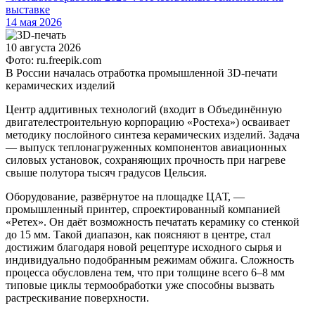
выставке
14 мая 2026
10 августа 2026
Фото: ru.freepik.com
В России началась отработка промышленной 3D-печати
керамических изделий
Центр аддитивных технологий (входит в Объединённую
двигателестроительную корпорацию «Ростеха») осваивает
методику послойного синтеза керамических изделий. Задача
— выпуск теплонагруженных компонентов авиационных
силовых установок, сохраняющих прочность при нагреве
свыше полутора тысяч градусов Цельсия.
Оборудование, развёрнутое на площадке ЦАТ, —
промышленный принтер, спроектированный компанией
«Ретех». Он даёт возможность печатать керамику со стенкой
до 15 мм. Такой диапазон, как поясняют в центре, стал
достижим благодаря новой рецептуре исходного сырья и
индивидуально подобранным режимам обжига. Сложность
процесса обусловлена тем, что при толщине всего 6–8 мм
типовые циклы термообработки уже способны вызвать
растрескивание поверхности.