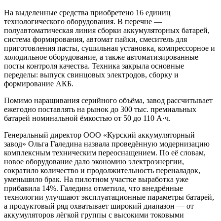
На выделенные средства приобретено 16 единиц
технологического оборудования. В перечне —
полуавтоматическая линия сборки аккумуляторных батарей,
система формирования, автомат пайки, смеситель для
приготовления пасты, сушильная установка, компрессорное и
холодильное оборудование, а также автоматизированные
посты контроля качества. Техника закрыла основные
переделы: выпуск свинцовых электродов, сборку и
формирование АКБ.
Помимо наращивания серийного объёма, завод рассчитывает
ежегодно поставлять на рынок до 300 тыс. премиальных
батарей номинальной ёмкостью от 50 до 110 А·ч.
Генеральный директор ООО «Курский аккумуляторный
завод» Ольга Галедина назвала проведённую модернизацию
комплексным техническим переоснащением. По её словам,
новое оборудование дало экономию электроэнергии,
сократило количество и продолжительность переналадок,
уменьшило брак. На пилотном участке выработка уже
прибавила 14%. Галедина отметила, что внедрённые
технологии улучшают эксплуатационные параметры батарей,
а продуктовый ряд охватывает широкий диапазон — от
аккумуляторов лёгкой группы с высокими токовыми