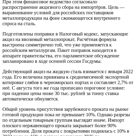
При этом финансовое ведомство согласовало
распространение акцизного сбора на импортёров. Цель —
выравнивание условий для российских поставщиков
металлопродукции на фоне сжимающегося внутреннего
спроса на сталь.
Подготовлены поправки в Налоговый кодекс, запускающие
акциз на ввозимый металлопрокат. Расчётная формула
выстроена симметрично той, что уже применяется к
российским металлургам. Пакет поправок находится в
аппарате правительства, его парламентское обсуждение
запланировано в ходе осенней сессии Госдумы.
Действующий акциз на жидкую сталь взимается с января 2022
года. Его величина привязана к среднемесячной экспортной
котировке слябов в черноморских портах и составляет 2,7% от
неё. С августа того же года прописано пороговое условие:
при падении цены ниже 30 тыс. рублей за тонну ставка
автоматически обнуляется.
Общий уровень присутствия зарубежного проката на рынке
готовой продукции пока не превышает 10%. Однако разрезы
по отдельным товарным группам выглядят иначе. Импорт
плоского нержавеющего проката закрывает более 90%
потребления. Доля проката с покрытиями поднялась с 10% в