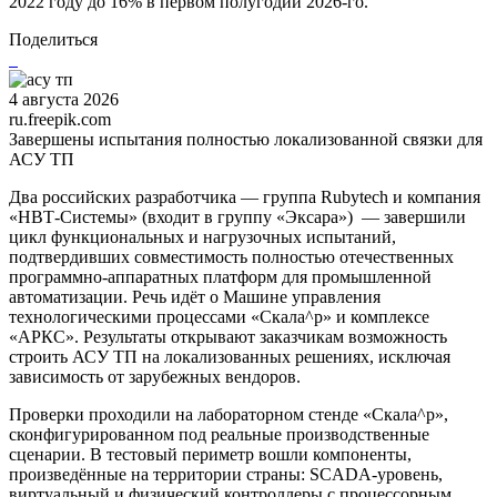
2022 году до 16% в первом полугодии 2026-го.
Поделиться
4 августа 2026
ru.freepik.com
Завершены испытания полностью локализованной связки для
АСУ ТП
Два российских разработчика — группа Rubytech и компания
«НВТ-Системы» (входит в группу «Эксара») — завершили
цикл функциональных и нагрузочных испытаний,
подтвердивших совместимость полностью отечественных
программно-аппаратных платформ для промышленной
автоматизации. Речь идёт о Машине управления
технологическими процессами «Скала^р» и комплексе
«АРКС». Результаты открывают заказчикам возможность
строить АСУ ТП на локализованных решениях, исключая
зависимость от зарубежных вендоров.
Проверки проходили на лабораторном стенде «Скала^р»,
сконфигурированном под реальные производственные
сценарии. В тестовый периметр вошли компоненты,
произведённые на территории страны: SCADA-уровень,
виртуальный и физический контроллеры с процессорным