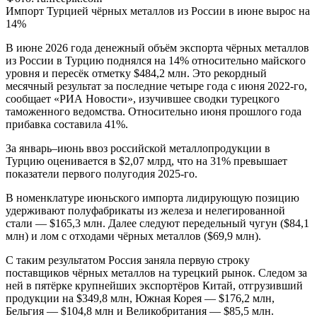
Импорт Турцией чёрных металлов из России в июне вырос на
14%
В июне 2026 года денежный объём экспорта чёрных металлов
из России в Турцию поднялся на 14% относительно майского
уровня и пересёк отметку $484,2 млн. Это рекордный
месячный результат за последние четыре года с июня 2022-го,
сообщает «РИА Новости», изучившее сводки турецкого
таможенного ведомства. Относительно июня прошлого года
прибавка составила 41%.
За январь–июнь ввоз российской металлопродукции в
Турцию оценивается в $2,07 млрд, что на 31% превышает
показатели первого полугодия 2025-го.
В номенклатуре июньского импорта лидирующую позицию
удерживают полуфабрикаты из железа и нелегированной
стали — $165,3 млн. Далее следуют передельный чугун ($84,1
млн) и лом с отходами чёрных металлов ($69,9 млн).
С таким результатом Россия заняла первую строку
поставщиков чёрных металлов на турецкий рынок. Следом за
ней в пятёрке крупнейших экспортёров Китай, отгрузивший
продукции на $349,8 млн, Южная Корея — $176,2 млн,
Бельгия — $104,8 млн и Великобритания — $85,5 млн.