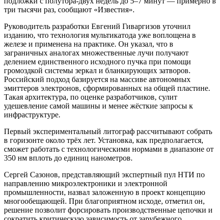
подложки с полутора-двух недель до 5–7 минут — примерно в
три тысячи раз, сообщают «Известия».
Руководитель разработки Евгений Гиваргизов уточнил
изданию, что технология мультикатода уже воплощена в
железе и применена на практике. Он указал, что в
заграничных аналогах множественные лучи получают
делением единственного исходного пучка при помощи
громоздкой системы зеркал и бланкирующих затворов.
Российский подход базируется на массиве автономных
эмиттеров электронов, сформированных на общей пластине.
Такая архитектура, по оценке разработчиков, сулит
удешевление самой машины и менее жёсткие запросы к
инфраструктуре.
Первый экспериментальный литограф рассчитывают собрать
в горизонте около трёх лет. Установка, как предполагается,
сможет работать с технологическими нормами в диапазоне от
350 нм вплоть до единиц нанометров.
Сергей Сазонов, представляющий экспертный пул НТИ по
направлению микроэлектроники и электронной
промышленности, назвал заложенную в проект концепцию
многообещающей. При благоприятном исходе, отметил он,
решение позволит форсировать производственные цепочки и
сократить критическую зависимость от зарубежного