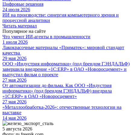
Цифровые решения
24 июля 2026
ИИ на производстве: синергия компьютерного зрения и
процессной аналитики
Читать материал
Популярное на сайте
Что умеют ИИ-агенты в промышленности
1 июля 2026
Лакокрасочные материалы «Приматек»: мировой стандарт
качества
29 мая 2026
ООО «Индустрия информатики» (под брендом ГЭНДАЛЬФ)
завершила внедрение «1С:ERP» в ОАО «Новоросцемент» и
выпустил фильм о проекте
27 мая 2026
От автоматизации до фильма. Как ООО «Индустрия
информатики» (под брендом ГЭНДАЛЬФ) внедрила
«1С:ERP» в ОАО «Новоросцемент»
27 мая 2026
«Металлообработка-2026»: отечественные технологии на
выставке
14 мая 2026
5 августа 2026
Фото: ru.freepik.com