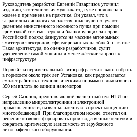
Руководитель разработки Евгений Гиваргизов уточнил
изданию, что технология мультикатода уже воплощена в
железе и применена на практике. Он указал, что в
заграничных аналогах множественные лучи получают
делением единственного исходного пучка при помощи
громоздкой системы зеркал и бланкирующих затворов.
Российский подход базируется на массиве автономных
эмиттеров электронов, сформированных на общей пластине.
Такая архитектура, по оценке разработчиков, сулит
удешевление самой машины и менее жёсткие запросы к
инфраструктуре.
Первый экспериментальный литограф рассчитывают собрать
в горизонте около трёх лет. Установка, как предполагается,
сможет работать с технологическими нормами в диапазоне от
350 нм вплоть до единиц нанометров.
Сергей Сазонов, представляющий экспертный пул НТИ по
направлению микроэлектроники и электронной
промышленности, назвал заложенную в проект концепцию
многообещающей. При благоприятном исходе, отметил он,
решение позволит форсировать производственные цепочки и
сократить критическую зависимость от зарубежного
литографического оборудования.