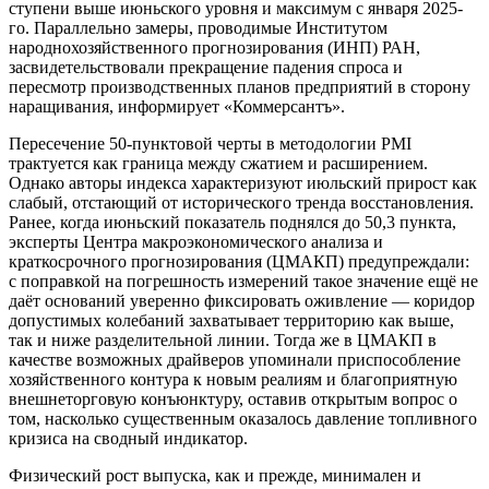
ступени выше июньского уровня и максимум с января 2025-
го. Параллельно замеры, проводимые Институтом
народнохозяйственного прогнозирования (ИНП) РАН,
засвидетельствовали прекращение падения спроса и
пересмотр производственных планов предприятий в сторону
наращивания, информирует «Коммерсантъ».
Пересечение 50-пунктовой черты в методологии PMI
трактуется как граница между сжатием и расширением.
Однако авторы индекса характеризуют июльский прирост как
слабый, отстающий от исторического тренда восстановления.
Ранее, когда июньский показатель поднялся до 50,3 пункта,
эксперты Центра макроэкономического анализа и
краткосрочного прогнозирования (ЦМАКП) предупреждали:
с поправкой на погрешность измерений такое значение ещё не
даёт оснований уверенно фиксировать оживление — коридор
допустимых колебаний захватывает территорию как выше,
так и ниже разделительной линии. Тогда же в ЦМАКП в
качестве возможных драйверов упоминали приспособление
хозяйственного контура к новым реалиям и благоприятную
внешнеторговую конъюнктуру, оставив открытым вопрос о
том, насколько существенным оказалось давление топливного
кризиса на сводный индикатор.
Физический рост выпуска, как и прежде, минимален и