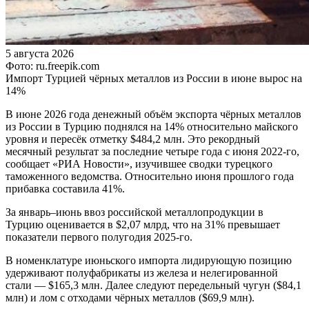
5 августа 2026
Фото: ru.freepik.com
Импорт Турцией чёрных металлов из России в июне вырос на
14%
В июне 2026 года денежный объём экспорта чёрных металлов
из России в Турцию поднялся на 14% относительно майского
уровня и пересёк отметку $484,2 млн. Это рекордный
месячный результат за последние четыре года с июня 2022-го,
сообщает «РИА Новости», изучившее сводки турецкого
таможенного ведомства. Относительно июня прошлого года
прибавка составила 41%.
За январь–июнь ввоз российской металлопродукции в
Турцию оценивается в $2,07 млрд, что на 31% превышает
показатели первого полугодия 2025-го.
В номенклатуре июньского импорта лидирующую позицию
удерживают полуфабрикаты из железа и нелегированной
стали — $165,3 млн. Далее следуют передельный чугун ($84,1
млн) и лом с отходами чёрных металлов ($69,9 млн).