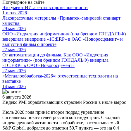
Популярное на сайте
Что умеют ИИ-агенты в промышленности
1 июля 2026
Лакокрасочные материалы «Приматек»: мировой стандарт
качества
29 мая 2026
ООО «Индустрия информатики» (под брендом ГЭНДАЛЬФ)
завершила внедрение «1С:ERP» в ОАО «Новоросцемент» и
выпустил фильм о проекте
27 мая 2026
От автоматизации до фильма. Как ООО «Индустрия
информатики» (под брендом ГЭНДАЛЬФ) внедрила
«1С:ERP» в ОАО «Новоросцемент»
27 мая 2026
«Металлообработка-2026»: отечественные технологии на
выставке
14 мая 2026
6 августа 2026
Индекс PMI обрабатывающих отраслей России в июле вырос
Июль 2026 года принёс второе подряд укрепление
сигнальных показателей российской индустрии. Сводный
индекс деловой активности в обработке, рассчитываемый
S&P Global, добрался до отметки 50,7 пункта — это на 0,4