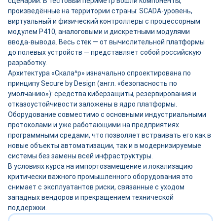
сценарии. В тестовый периметр вошли компоненты,
произведённые на территории страны: SCADA-уровень,
виртуальный и физический контроллеры с процессорным
модулем P410, аналоговыми и дискретными модулями
ввода-вывода. Весь стек — от вычислительной платформы
до полевых устройств — представляет собой российскую
разработку.
Архитектура «Скала^р» изначально спроектирована по
принципу Secure by Design (англ. «безопасность по
умолчанию»): средства киберзащиты, резервирования и
отказоустойчивости заложены в ядро платформы.
Оборудование совместимо с основными индустриальными
протоколами и уже работающими на предприятиях
программными средами, что позволяет встраивать его как в
новые объекты автоматизации, так и в модернизируемые
системы без замены всей инфраструктуры.
В условиях курса на импортозамещение и локализацию
критически важного промышленного оборудования это
снимает с эксплуатантов риски, связанные с уходом
западных вендоров и прекращением технической
поддержки.