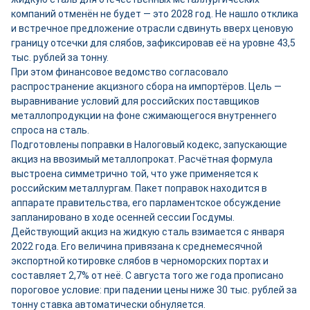
компаний отменён не будет — это 2028 год. Не нашло отклика
и встречное предложение отрасли сдвинуть вверх ценовую
границу отсечки для слябов, зафиксировав её на уровне 43,5
тыс. рублей за тонну.
При этом финансовое ведомство согласовало
распространение акцизного сбора на импортёров. Цель —
выравнивание условий для российских поставщиков
металлопродукции на фоне сжимающегося внутреннего
спроса на сталь.
Подготовлены поправки в Налоговый кодекс, запускающие
акциз на ввозимый металлопрокат. Расчётная формула
выстроена симметрично той, что уже применяется к
российским металлургам. Пакет поправок находится в
аппарате правительства, его парламентское обсуждение
запланировано в ходе осенней сессии Госдумы.
Действующий акциз на жидкую сталь взимается с января
2022 года. Его величина привязана к среднемесячной
экспортной котировке слябов в черноморских портах и
составляет 2,7% от неё. С августа того же года прописано
пороговое условие: при падении цены ниже 30 тыс. рублей за
тонну ставка автоматически обнуляется.