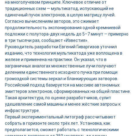
на многолучевом принципе. Ключевое отличие от
традиционных схем — мультикатод, испускающий не
одиночный пучок электронов, а целую матрицу лучей.
Согласно вычислениям авторов, это сжимает
продолжительность экспонирования одной кремниевой
подложки с полутора-двух недель до 5–7 минут — примерно
в три тысячи раз, сообщают «Известия».
Руководитель разработки Евгений Гиваргизов уточнил
изданию, что технология мультикатода уже воплощена в
железе и применена на практике. Он указал, что в
заграничных аналогах множественные лучи получают
делением единственного исходного пучка при помощи
громоздкой системы зеркал и бланкирующих затворов.
Российский подход базируется на массиве автономных
эмиттеров электронов, сформированных на общей пластине.
Такая архитектура, по оценке разработчиков, сулит
удешевление самой машины и менее жёсткие запросы к
инфраструктуре.
Первый экспериментальный литограф рассчитывают
собрать в горизонте около трёх лет. Установка, как
предполагается, сможет работать с технологическими