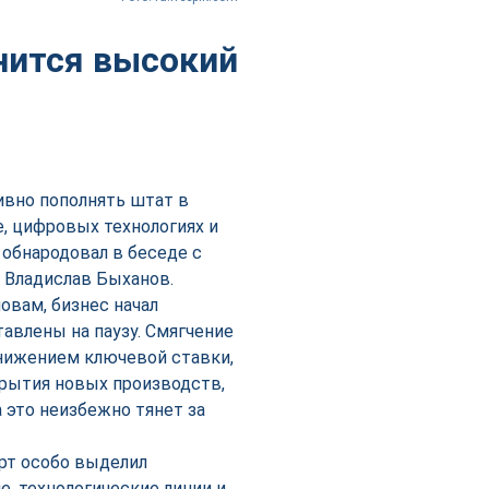
анится высокий
ивно пополнять штат в
, цифровых технологиях и
 обнародовал в беседе с
 Владислав Быханов.
овам, бизнес начал
авлены на паузу. Смягчение
нижением ключевой ставки,
крытия новых производств,
 это неизбежно тянет за
рт особо выделил
, технологические линии и