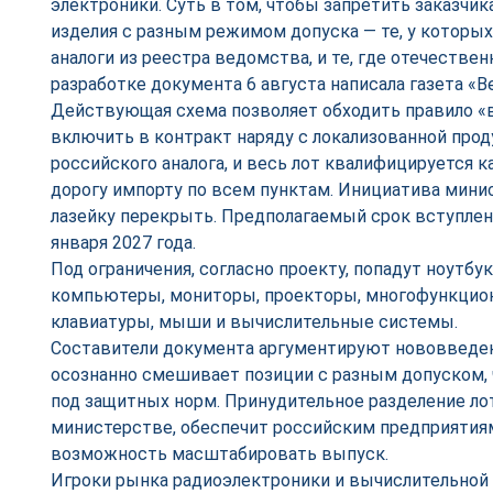
электроники. Суть в том, чтобы запретить заказчик
изделия с разным режимом допуска — те, у которы
аналоги из реестра ведомства, и те, где отечествен
разработке документа 6 августа написала газета «В
Действующая схема позволяет обходить правило «
включить в контракт наряду с локализованной про
российского аналога, и весь лот квалифицируется 
дорогу импорту по всем пунктам. Инициатива мини
лазейку перекрыть. Предполагаемый срок вступлени
января 2027 года.
Под ограничения, согласно проекту, попадут ноутбу
компьютеры, мониторы, проекторы, многофункцион
клавиатуры, мыши и вычислительные системы.
Составители документа аргументируют нововведени
осознанно смешивает позиции с разным допуском, 
под защитных норм. Принудительное разделение ло
министерстве, обеспечит российским предприятиям
возможность масштабировать выпуск.
Игроки рынка радиоэлектроники и вычислительной