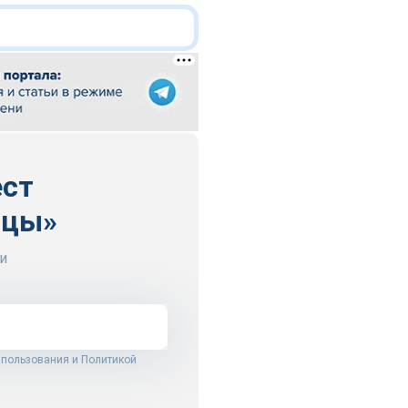
ест
ицы»
и
 пользования
и
Политикой