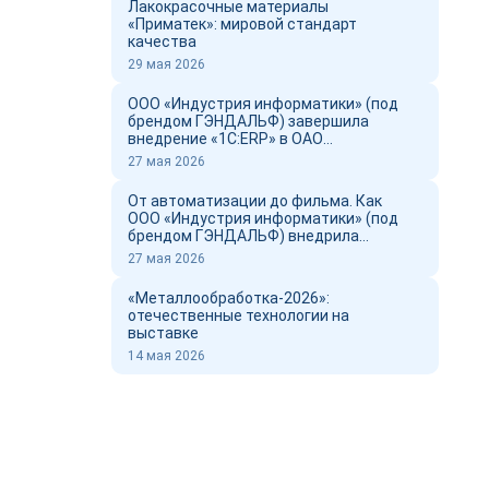
Лакокрасочные материалы
«Приматек»: мировой стандарт
качества
29 мая 2026
ООО «Индустрия информатики» (под
брендом ГЭНДАЛЬФ) завершила
внедрение «1С:ERP» в ОАО
«Новоросцемент» и выпустил фильм о
27 мая 2026
проекте
От автоматизации до фильма. Как
ООО «Индустрия информатики» (под
брендом ГЭНДАЛЬФ) внедрила
«1С:ERP» в ОАО «Новоросцемент»
27 мая 2026
«Металлообработка-2026»:
отечественные технологии на
выставке
14 мая 2026