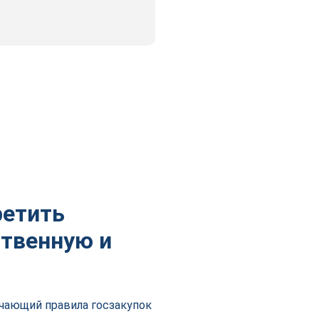
ретить
ственную и
чающий правила госзакупок