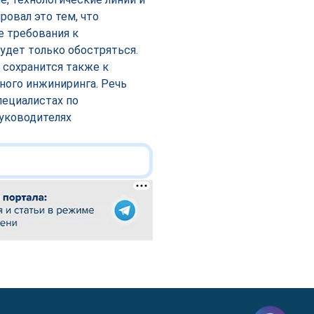
овал это тем, что
е требования к
будет только обостряться.
 сохранится также к
ного инжиниринга. Речь
пециалистах по
уководителях