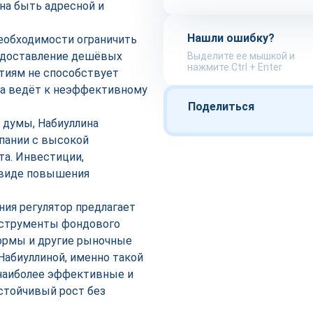
на быть адресной и
Нашли ошибку?
необходимости ограничить
редоставление дешёвых
Выделите ее мышкой и
нажмите Ctrl + Enter
тиям не способствует
ика ведёт к неэффективному
Поделиться
 думы, Набиуллина
пании с высокой
та. Инвестиции,
 виде повышения
ия регулятор предлагает
нструменты фондового
ормы и другие рыночные
Набиуллиной, именно такой
 наиболее эффективные и
стойчивый рост без