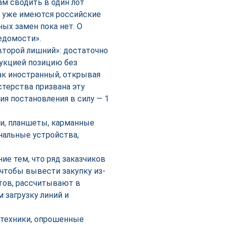
ам сводить в один лот
х уже имеются российские
ных замен пока нет. О
едомости».
второй лишний»: достаточно
дукцией позицию без
как иностранный, открывая
стерства призвана эту
я постановления в силу — 1
ки, планшеты, карманные
альные устройства,
е тем, что ряд заказчиков
чтобы вывести закупку из-
тов, рассчитывают в
 загрузку линий и
 техники, опрошенные