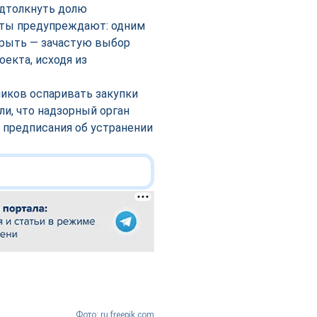
одтолкнуть долю
рты предупреждают: одним
крыть — зачастую выбор
екта, исходя из
ников оспаривать закупки
и, что надзорный орган
 предписания об устранении
Фото: ru.freepik.com