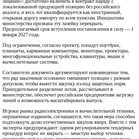
лишний»: достаточно включить в контракт наряду с
локализованной продукцией позицию без российского
аналога, и весь лот квалифицируется как иностранный,
открывая дорогу импорту по всем пунктам. Инициатива
министерства призвана эту лазейку перекрыть.
Предполагаемый срок вступления постановления в силу — 1
января 2027 года.
Под ограничения, согласно проекту, попадут ноутбуки,
планшеты, карманные компьютеры, мониторы, проекторы,
многофункциональные устройства, клавиатуры, мыши и
вычислительные системы.
Составители документа аргументируют нововведение тем,
что ряд заказчиков осознанно смешивает позиции с разным
допуском, чтобы вывести закупку из-под защитных норм.
Принудительное разделение лотов, рассчитывают в
министерстве, обеспечит российским предприятиям загрузку
линий и возможность масштабировать выпуск.
Игроки рынка радиоэлектроники и вычислительной техники,
опрошенные изданием, соглашаются, что такая мера способна
подтолкнуть долю отечественных закупок вверх. Вместе с тем
эксперты предупреждают: одним регулированием тендерных
процедур вопрос не закрыть — зачастую выбор техники
предрешён ещё на этапе архитектурного проекта, исходя из