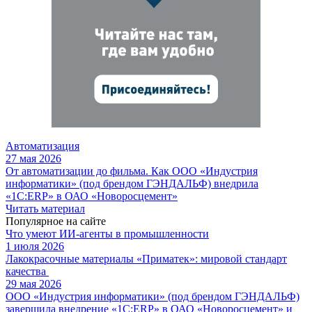
Автоматизация
27 мая 2026
От автоматизации до фильма. Как ООО «Индустрия
информатики» (под брендом ГЭНДАЛЬФ) внедрила
«1С:ERP» в ОАО «Новоросцемент»
Читать материал
Популярное на сайте
Что умеют ИИ-агенты в промышленности
1 июля 2026
Лакокрасочные материалы «Приматек»: мировой стандарт
качества
29 мая 2026
ООО «Индустрия информатики» (под брендом ГЭНДАЛЬФ)
завершила внедрение «1С:ERP» в ОАО «Новоросцемент» и