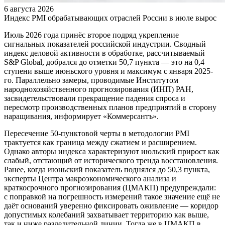
6 августа 2026
Индекс PMI обрабатывающих отраслей России в июле вырос
Июль 2026 года принёс второе подряд укрепление
сигнальных показателей российской индустрии. Сводный
индекс деловой активности в обработке, рассчитываемый
S&P Global, добрался до отметки 50,7 пункта — это на 0,4
ступени выше июньского уровня и максимум с января 2025-
го. Параллельно замеры, проводимые Институтом
народнохозяйственного прогнозирования (ИНП) РАН,
засвидетельствовали прекращение падения спроса и
пересмотр производственных планов предприятий в сторону
наращивания, информирует «Коммерсантъ».
Пересечение 50-пунктовой черты в методологии PMI
трактуется как граница между сжатием и расширением.
Однако авторы индекса характеризуют июльский прирост как
слабый, отстающий от исторического тренда восстановления.
Ранее, когда июньский показатель поднялся до 50,3 пункта,
эксперты Центра макроэкономического анализа и
краткосрочного прогнозирования (ЦМАКП) предупреждали:
с поправкой на погрешность измерений такое значение ещё не
даёт оснований уверенно фиксировать оживление — коридор
допустимых колебаний захватывает территорию как выше,
так и ниже разделительной линии. Тогда же в ЦМАКП в