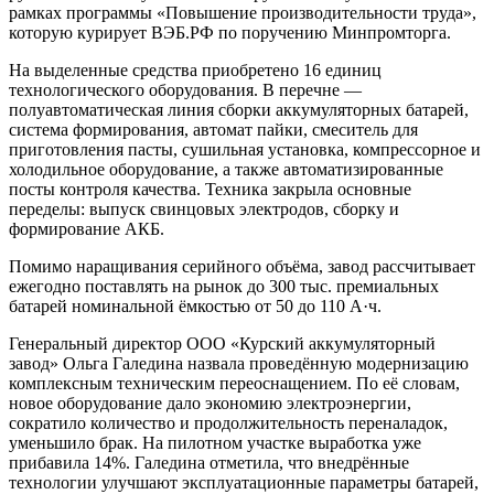
рамках программы «Повышение производительности труда»,
которую курирует ВЭБ.РФ по поручению Минпромторга.
На выделенные средства приобретено 16 единиц
технологического оборудования. В перечне —
полуавтоматическая линия сборки аккумуляторных батарей,
система формирования, автомат пайки, смеситель для
приготовления пасты, сушильная установка, компрессорное и
холодильное оборудование, а также автоматизированные
посты контроля качества. Техника закрыла основные
переделы: выпуск свинцовых электродов, сборку и
формирование АКБ.
Помимо наращивания серийного объёма, завод рассчитывает
ежегодно поставлять на рынок до 300 тыс. премиальных
батарей номинальной ёмкостью от 50 до 110 А·ч.
Генеральный директор ООО «Курский аккумуляторный
завод» Ольга Галедина назвала проведённую модернизацию
комплексным техническим переоснащением. По её словам,
новое оборудование дало экономию электроэнергии,
сократило количество и продолжительность переналадок,
уменьшило брак. На пилотном участке выработка уже
прибавила 14%. Галедина отметила, что внедрённые
технологии улучшают эксплуатационные параметры батарей,