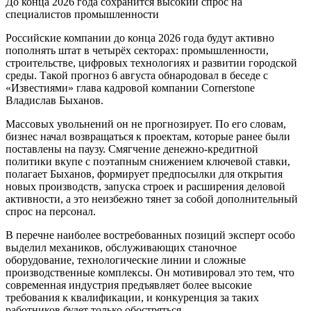
До конца 2026 года сохранится высокий спрос на
специалистов промышленности
Российские компании до конца 2026 года будут активно
пополнять штат в четырёх секторах: промышленности,
строительстве, цифровых технологиях и развитии городской
среды. Такой прогноз 6 августа обнародовал в беседе с
«Известиями» глава кадровой компании Cornerstone
Владислав Быханов.
Массовых увольнений он не прогнозирует. По его словам,
бизнес начал возвращаться к проектам, которые ранее были
поставлены на паузу. Смягчение денежно-кредитной
политики вкупе с поэтапным снижением ключевой ставки,
полагает Быханов, формирует предпосылки для открытия
новых производств, запуска строек и расширения деловой
активности, а это неизбежно тянет за собой дополнительный
спрос на персонал.
В перечне наиболее востребованных позиций эксперт особо
выделил механиков, обслуживающих станочное
оборудование, технологические линии и сложные
производственные комплексы. Он мотивировал это тем, что
современная индустрия предъявляет более высокие
требования к квалификации, и конкуренция за таких
работников будет только обостряться.