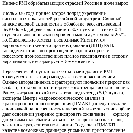
Индекс PMI обрабатывающих отраслей России в июле вырос
Июль 2026 года принёс второе подряд укрепление
сигнальных показателей российской индустрии. Сводный
индекс деловой активности в обработке, рассчитываемый
S&P Global, добрался до отметки 50,7 пункта — это на 0,4
ступени выше июньского уровня и максимум с января 2025-
го. Параллельно замеры, проводимые Институтом
народнохозяйственного прогнозирования (ИНП) РАН,
засвидетельствовали прекращение падения спроса и
пересмотр производственных планов предприятий в сторону
наращивания, информирует «Коммерсантъ».
Пересечение 50-пунктовой черты в методологии PMI
трактуется как граница между сжатием и расширением.
Однако авторы индекса характеризуют июльский прирост как
слабый, отстающий от исторического тренда восстановления.
Ранее, когда июньский показатель поднялся до 50,3 пункта,
эксперты Центра макроэкономического анализа и
краткосрочного прогнозирования (ЦМАКП) предупреждали:
с поправкой на погрешность измерений такое значение ещё не
даёт оснований уверенно фиксировать оживление — коридор
допустимых колебаний захватывает территорию как выше,
так и ниже разделительной линии. Тогда же в ЦМАКП в
качестве возможных драйверов упоминали приспособление