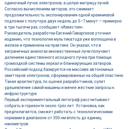
одиночный пучок электронов, а целую матрицу лучей.
Согласно вычислениям авторов, это сжимает
продолжительность экспонирования одной кремниевой
подложки с полутора-двух недель до 5–7 минут — примерно
в три тысячи раз, сообщают «Известия».
Руководитель разработки Евгений Гиваргизов уточнил
изданию, что технология мультикатода уже воплощена в
железе и применена на практике. Он указал, что в
заграничных аналогах множественные лучи получают
делением единственного исходного пучка при помощи
громоздкой системы зеркал и бланкирующих затворов.
Российский подход базируется на массиве автономных
эмиттеров электронов, сформированных на общей пластине.
Такая архитектура, по оценке разработчиков, сулит
удешевление самой машины и менее жёсткие запросы к
инфраструктуре.
Первый экспериментальный литограф рассчитывают
собрать в горизонте около трёх лет. Установка, как
предполагается, сможет работать с технологическими
нормами в диапазоне от 350 нм вплоть до единиц
нанометров.