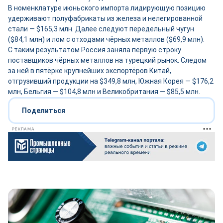
В номенклатуре июньского импорта лидирующую позицию
удерживают полуфабрикаты из железа и нелегированной
стали — $165,3 млн. Далее следуют передельный чугун
($84,1 млн) и лом с отходами чёрных металлов ($69,9 млн).
С таким результатом Россия заняла первую строку
поставщиков чёрных металлов на турецкий рынок. Следом
за ней в пятёрке крупнейших экспортёров Китай,
отгрузивший продукции на $349,8 млн, Южная Корея — $176,2
млн, Бельгия — $104,8 млн и Великобритания — $85,5 млн.
Поделиться
РЕКЛАМА