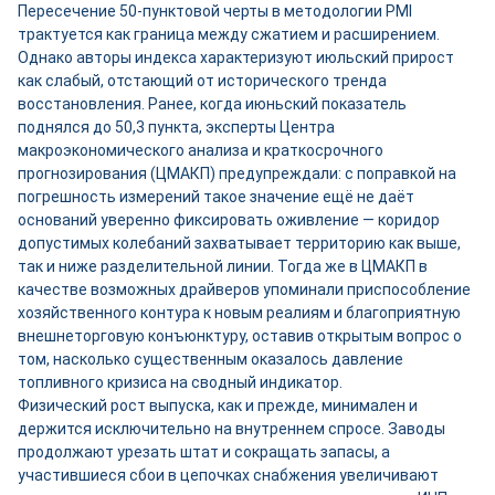
Пересечение 50-пунктовой черты в методологии PMI
трактуется как граница между сжатием и расширением.
Однако авторы индекса характеризуют июльский прирост
как слабый, отстающий от исторического тренда
восстановления. Ранее, когда июньский показатель
поднялся до 50,3 пункта, эксперты Центра
макроэкономического анализа и краткосрочного
прогнозирования (ЦМАКП) предупреждали: с поправкой на
погрешность измерений такое значение ещё не даёт
оснований уверенно фиксировать оживление — коридор
допустимых колебаний захватывает территорию как выше,
так и ниже разделительной линии. Тогда же в ЦМАКП в
качестве возможных драйверов упоминали приспособление
хозяйственного контура к новым реалиям и благоприятную
внешнеторговую конъюнктуру, оставив открытым вопрос о
том, насколько существенным оказалось давление
топливного кризиса на сводный индикатор.
Физический рост выпуска, как и прежде, минимален и
держится исключительно на внутреннем спросе. Заводы
продолжают урезать штат и сокращать запасы, а
участившиеся сбои в цепочках снабжения увеличивают