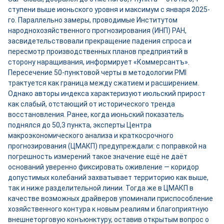
ступени выше июньского уровня и максимум с января 2025-
го. Параллельно замеры, проводимые Институтом
народнохозяйственного прогнозирования (ИНП) РАН,
засвидетельствовали прекращение падения спроса и
пересмотр производственных планов предприятий в
сторону наращивания, информирует «Коммерсантъ».
Пересечение 50-пунктовой черты в методологии PMI
трактуется как граница между сжатием и расширением.
Однако авторы индекса характеризуют июльский прирост
как слабый, отстающий от исторического тренда
восстановления. Ранее, когда июньский показатель
поднялся до 50,3 пункта, эксперты Центра
макроэкономического анализа и краткосрочного
прогнозирования (ЦМАКП) предупреждали: с поправкой на
погрешность измерений такое значение ещё не даёт
оснований уверенно фиксировать оживление — коридор
допустимых колебаний захватывает территорию как выше,
так и ниже разделительной линии. Тогда же в ЦМАКП в
качестве возможных драйверов упоминали приспособление
хозяйственного контура к новым реалиям и благоприятную
внешнеторговую конъюнктуру, оставив открытым вопрос о