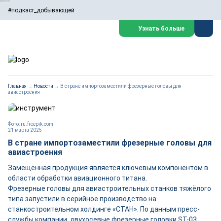
#подкаст_добывающей
Узнать больше
Главная
→
Новости
→
В стране импортозаместили фрезерные головы для
авиастроения
Фото: ru.freepik.com
21 марта 2025
В стране импортозаместили фрезерные головы для
авиастроения
Замещённая продукция является ключевым компонентом в
области обработки авиационного титана.
Фрезерные головы для авиастроительных станков тяжёлого
типа запустили в серийное производство на
станкостроительном холдинге «СТАН». По данным пресс-
службы компании, двухосевые фрезерные головки ST-03