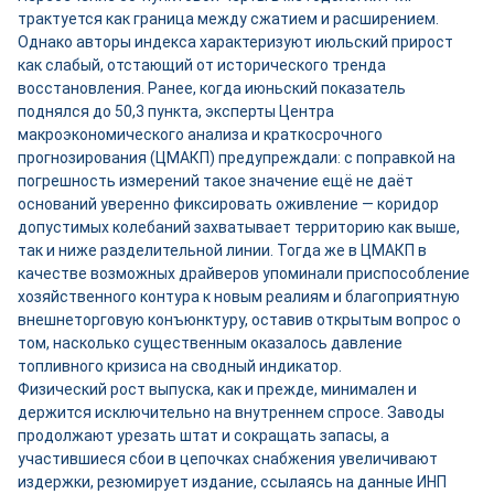
трактуется как граница между сжатием и расширением.
Однако авторы индекса характеризуют июльский прирост
как слабый, отстающий от исторического тренда
восстановления. Ранее, когда июньский показатель
поднялся до 50,3 пункта, эксперты Центра
макроэкономического анализа и краткосрочного
прогнозирования (ЦМАКП) предупреждали: с поправкой на
погрешность измерений такое значение ещё не даёт
оснований уверенно фиксировать оживление — коридор
допустимых колебаний захватывает территорию как выше,
так и ниже разделительной линии. Тогда же в ЦМАКП в
качестве возможных драйверов упоминали приспособление
хозяйственного контура к новым реалиям и благоприятную
внешнеторговую конъюнктуру, оставив открытым вопрос о
том, насколько существенным оказалось давление
топливного кризиса на сводный индикатор.
Физический рост выпуска, как и прежде, минимален и
держится исключительно на внутреннем спросе. Заводы
продолжают урезать штат и сокращать запасы, а
участившиеся сбои в цепочках снабжения увеличивают
издержки, резюмирует издание, ссылаясь на данные ИНП