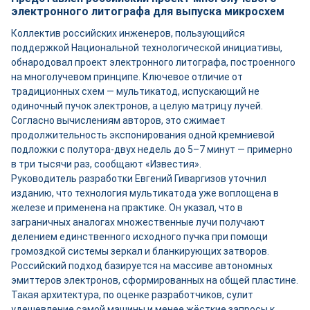
электронного литографа для выпуска микросхем
Коллектив российских инженеров, пользующийся
поддержкой Национальной технологической инициативы,
обнародовал проект электронного литографа, построенного
на многолучевом принципе. Ключевое отличие от
традиционных схем — мультикатод, испускающий не
одиночный пучок электронов, а целую матрицу лучей.
Согласно вычислениям авторов, это сжимает
продолжительность экспонирования одной кремниевой
подложки с полутора-двух недель до 5–7 минут — примерно
в три тысячи раз, сообщают «Известия».
Руководитель разработки Евгений Гиваргизов уточнил
изданию, что технология мультикатода уже воплощена в
железе и применена на практике. Он указал, что в
заграничных аналогах множественные лучи получают
делением единственного исходного пучка при помощи
громоздкой системы зеркал и бланкирующих затворов.
Российский подход базируется на массиве автономных
эмиттеров электронов, сформированных на общей пластине.
Такая архитектура, по оценке разработчиков, сулит
удешевление самой машины и менее жёсткие запросы к