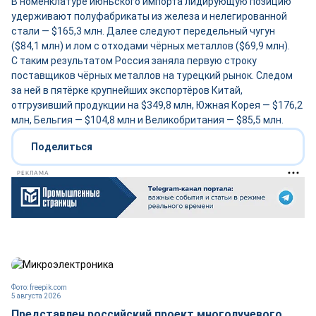
В номенклатуре июньского импорта лидирующую позицию
удерживают полуфабрикаты из железа и нелегированной
стали — $165,3 млн. Далее следуют передельный чугун
($84,1 млн) и лом с отходами чёрных металлов ($69,9 млн).
С таким результатом Россия заняла первую строку
поставщиков чёрных металлов на турецкий рынок. Следом
за ней в пятёрке крупнейших экспортёров Китай,
отгрузивший продукции на $349,8 млн, Южная Корея — $176,2
млн, Бельгия — $104,8 млн и Великобритания — $85,5 млн.
Поделиться
РЕКЛАМА
Фото: freepik.com
5 августа 2026
Представлен российский проект многолучевого