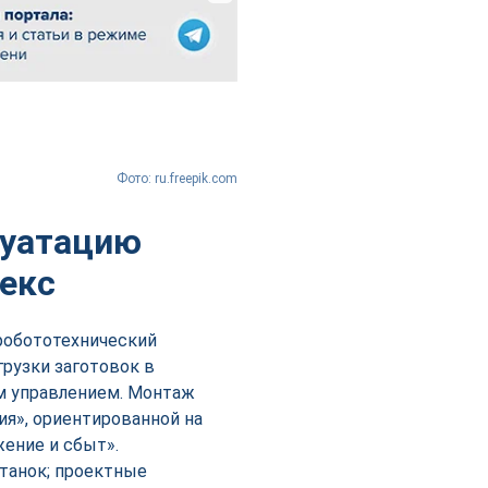
Фото: ru.freepik.com
луатацию
лекс
робототехнический
рузки заготовок в
 управлением. Монтаж
я», ориентированной на
ение и сбыт».
станок; проектные