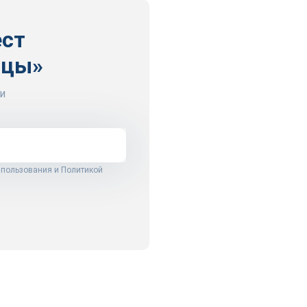
ест
ицы»
и
 пользования
и
Политикой