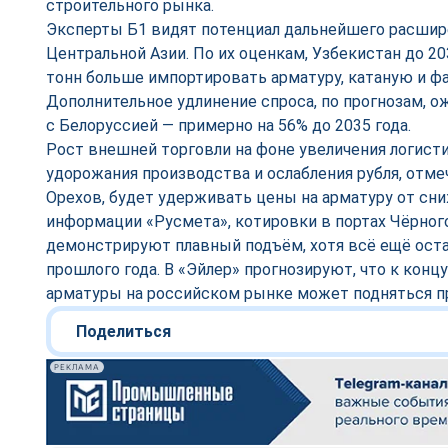
строительного рынка.
Эксперты Б1 видят потенциал дальнейшего расшир
Центральной Азии. По их оценкам, Узбекистан до 203
тонн больше импортировать арматуру, катаную и ф
Дополнительное удлинение спроса, по прогнозам, о
с Белоруссией — примерно на 56% до 2035 года.
Рост внешней торговли на фоне увеличения логисти
удорожания производства и ослабления рубля, отм
Орехов, будет удерживать цены на арматуру от сни
информации «Русмета», котировки в портах Чёрног
демонстрируют плавный подъём, хотя всё ещё ост
прошлого года. В «Эйлер» прогнозируют, что к конц
арматуры на российском рынке может подняться п
Поделиться
РЕКЛАМА