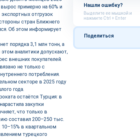
Нашли ошибку?
 вырос примерно на 60% и
Выделите ее мышкой и
ь экспортных отгрузок
нажмите Ctrl + Enter
о стороны стран Ближнего
лся. Об этом информирует
Поделиться
ет порядка 3,1 млн тонн, а
и этом аналитики допускают,
ерес внешних покупателей.
язано не только с
нутреннего потребления.
ельном секторе в 2025 году
лого года.
оката остаётся Турция: в
 нарастила закупки
чняет, что только в
ию составил 200–250 тыс.
х 10–15% в квартальном
живлением турецкого