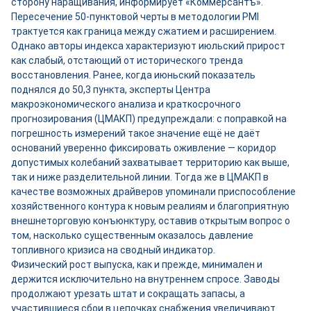
сторону наращивания, информирует «Коммерсантъ».
Пересечение 50-пунктовой черты в методологии PMI
трактуется как граница между сжатием и расширением.
Однако авторы индекса характеризуют июльский прирост
как слабый, отстающий от исторического тренда
восстановления. Ранее, когда июньский показатель
поднялся до 50,3 пункта, эксперты Центра
макроэкономического анализа и краткосрочного
прогнозирования (ЦМАКП) предупреждали: с поправкой на
погрешность измерений такое значение ещё не даёт
оснований уверенно фиксировать оживление — коридор
допустимых колебаний захватывает территорию как выше,
так и ниже разделительной линии. Тогда же в ЦМАКП в
качестве возможных драйверов упоминали приспособление
хозяйственного контура к новым реалиям и благоприятную
внешнеторговую конъюнктуру, оставив открытым вопрос о
том, насколько существенным оказалось давление
топливного кризиса на сводный индикатор.
Физический рост выпуска, как и прежде, минимален и
держится исключительно на внутреннем спросе. Заводы
продолжают урезать штат и сокращать запасы, а
участившиеся сбои в цепочках снабжения увеличивают