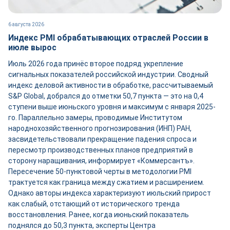
6 августа 2026
Индекс PMI обрабатывающих отраслей России в
июле вырос
Июль 2026 года принёс второе подряд укрепление
сигнальных показателей российской индустрии. Сводный
индекс деловой активности в обработке, рассчитываемый
S&P Global, добрался до отметки 50,7 пункта — это на 0,4
ступени выше июньского уровня и максимум с января 2025-
го. Параллельно замеры, проводимые Институтом
народнохозяйственного прогнозирования (ИНП) РАН,
засвидетельствовали прекращение падения спроса и
пересмотр производственных планов предприятий в
сторону наращивания, информирует «Коммерсантъ».
Пересечение 50-пунктовой черты в методологии PMI
трактуется как граница между сжатием и расширением.
Однако авторы индекса характеризуют июльский прирост
как слабый, отстающий от исторического тренда
восстановления. Ранее, когда июньский показатель
поднялся до 50,3 пункта, эксперты Центра