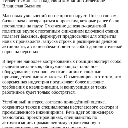
«Известиями» глава кадровой компании Cornerstone
Владислав Быханов.
Массовых увольнений он не прогнозирует. По его словам,
бизнес начал возвращаться к проектам, которые ранее были
поставлены на паузу. Смягчение денежно-кредитной
политики вкупе с поэтапным снижением ключевой ставки,
полагает Быханов, формирует предпосылки для открытия
новых производств, запуска строек и расширения деловой
активности, а это неизбежно тянет за собой дополнительный
спрос на персонал.
В перечне наиболее востребованных позиций эксперт особо
выделил механиков, обслуживающих станочное
оборудование, технологические линии и сложные
производственные комплексы. Он мотивировал это тем, что
современная индустрия предъявляет более высокие
требования к квалификации, и конкуренция за таких
работников будет только обостряться.
Устойчивый интерес, согласно приведённой оценке,
сохранится также к специалистам нефтегазового сектора и
промышленного инжиниринга. Речь идёт об инженерах-
технологах, проектировщиках, специалистах по
автоматизации, промышленному строительству и
руководителях производственных проектов.