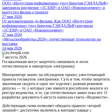
ООО «Индустрия информатики» (под брендом ГЭНДАЛЬФ)
завершила внедрение «1С:ERP» в ОАО «Новоросцемент» и
выпустил фильм о проекте
27 мая 2026
От автоматизации до фильма. Как ООО «Индустрия
информатики» (под брендом ГЭНДАЛЬФ) внедрила
«1С:ERP» в ОАО «Новоросцемент»
27 мая 2026
«Металлообработка-2026»: отечественные технологии на
выставке
14 мая 2026
7 августа 2026
Госзаказчикам могут запретить смешивать в лотах
отечественную и импортную электронику
Минпромторг вынес на обсуждение проект, ужесточающий
правила госзакупок электроники. Суть в том, чтобы запретить
заказчикам сводить в один лот изделия с разным режимом
допуска — те, у которых уже имеются российские аналоги из
реестра ведомства, и те, где отечественных замен пока нет. О
разработке документа 6 августа написала газета «Ведомости».
Действующая схема позволяет обходить правило «второй
лишний»: достаточно включить в контракт наряду с