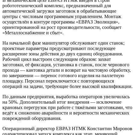
В механическом цехе ЕВРАЗ НТМК введён в строй
робототехнический комплекс, предназначенный для
автоматической загрузки заготовок в обрабатывающие
центры с числовым программным управлением. Монтаж
осуществлён в контуре программы «ЕВРАЗ Эволюция»,
ориентированной на рост производительности, сообщает
«Металлоснабжение и сбыт».
На начальной фазе манипулятор обслуживает один станок;
проектные параметры предусматривают последующее
расширение зоны действия до двух единиц оборудования.
Рабочий цикл выстроен следующим образом: захват
заготовки, её фиксация, установка в станок, после чернового
прохода — кантовка детали и возврат на чистовую обработку,
по завершении — перенос готового изделия на паллетную
площадку. Персонал переключается с повторяющихся
операций на задачи, требующие более высокой квалификации.
По данным предприятия, выработка операторов увеличилась
на 50%. Дополнительный итог внедрения — исключение
крановых перегрузок при работе с тяжёлыми заготовками, что
ведёт к снижению аварийности и вероятности механических
повреждений оборудования.
Операционный директор ЕВРАЗ НТМК Константин Миронов
охарактеризовал запуск комплекса как этап, меняющий