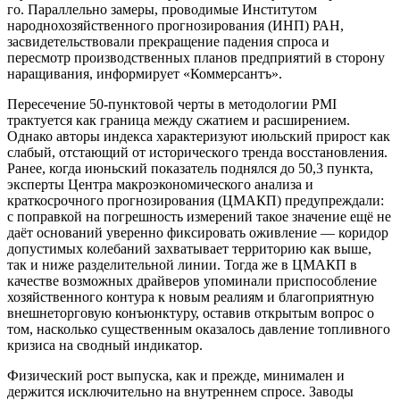
го. Параллельно замеры, проводимые Институтом
народнохозяйственного прогнозирования (ИНП) РАН,
засвидетельствовали прекращение падения спроса и
пересмотр производственных планов предприятий в сторону
наращивания, информирует «Коммерсантъ».
Пересечение 50-пунктовой черты в методологии PMI
трактуется как граница между сжатием и расширением.
Однако авторы индекса характеризуют июльский прирост как
слабый, отстающий от исторического тренда восстановления.
Ранее, когда июньский показатель поднялся до 50,3 пункта,
эксперты Центра макроэкономического анализа и
краткосрочного прогнозирования (ЦМАКП) предупреждали:
с поправкой на погрешность измерений такое значение ещё не
даёт оснований уверенно фиксировать оживление — коридор
допустимых колебаний захватывает территорию как выше,
так и ниже разделительной линии. Тогда же в ЦМАКП в
качестве возможных драйверов упоминали приспособление
хозяйственного контура к новым реалиям и благоприятную
внешнеторговую конъюнктуру, оставив открытым вопрос о
том, насколько существенным оказалось давление топливного
кризиса на сводный индикатор.
Физический рост выпуска, как и прежде, минимален и
держится исключительно на внутреннем спросе. Заводы