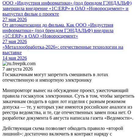
ООО «Индустрия информатики» (под брендом ГЭНДАЛЬФ)
завершила внедрение «1С:ERP» в ОАО «Новоросцемент» и
выпустил фильм о проекте
27 мая 2026
От автоматизации до фильма. Как ООО «Индустрия
информатики» (под брендом ГЭНДАЛЬФ) внедрила
«1С:ERP» в ОАО «Новоросцемент»
27 мая 2026
«Металлообработка-2026»: отечественные технологии на
выставке
14 мая 2026
7 августа 2026
Госзаказчикам могут запретить смешивать в лотах
отечественную и импортную электронику
Минпромторг вынес на обсуждение проект, ужесточающий
правила госзакупок электроники. Суть в том, чтобы запретить
заказчикам сводить в один лот изделия с разным режимом
допуска — те, у которых уже имеются российские аналоги из
реестра ведомства, и те, где отечественных замен пока нет. О
разработке документа 6 августа написала газета «Ведомости».
Действующая схема позволяет обходить правило «второй
лишний»: достаточно включить в контракт наряду с