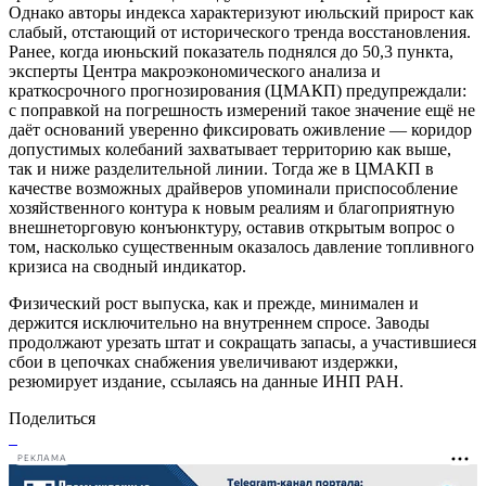
Однако авторы индекса характеризуют июльский прирост как
слабый, отстающий от исторического тренда восстановления.
Ранее, когда июньский показатель поднялся до 50,3 пункта,
эксперты Центра макроэкономического анализа и
краткосрочного прогнозирования (ЦМАКП) предупреждали:
с поправкой на погрешность измерений такое значение ещё не
даёт оснований уверенно фиксировать оживление — коридор
допустимых колебаний захватывает территорию как выше,
так и ниже разделительной линии. Тогда же в ЦМАКП в
качестве возможных драйверов упоминали приспособление
хозяйственного контура к новым реалиям и благоприятную
внешнеторговую конъюнктуру, оставив открытым вопрос о
том, насколько существенным оказалось давление топливного
кризиса на сводный индикатор.
Физический рост выпуска, как и прежде, минимален и
держится исключительно на внутреннем спросе. Заводы
продолжают урезать штат и сокращать запасы, а участившиеся
сбои в цепочках снабжения увеличивают издержки,
резюмирует издание, ссылаясь на данные ИНП РАН.
Поделиться
РЕКЛАМА