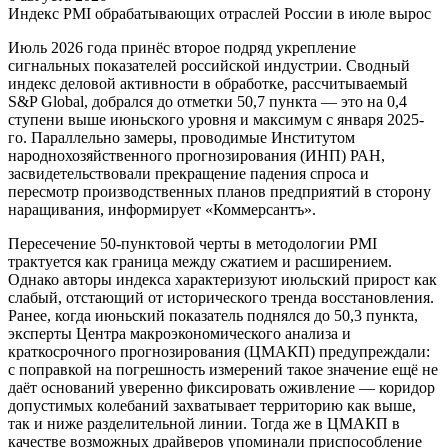
Индекс PMI обрабатывающих отраслей России в июле вырос
Июль 2026 года принёс второе подряд укрепление
сигнальных показателей российской индустрии. Сводный
индекс деловой активности в обработке, рассчитываемый
S&P Global, добрался до отметки 50,7 пункта — это на 0,4
ступени выше июньского уровня и максимум с января 2025-
го. Параллельно замеры, проводимые Институтом
народнохозяйственного прогнозирования (ИНП) РАН,
засвидетельствовали прекращение падения спроса и
пересмотр производственных планов предприятий в сторону
наращивания, информирует «Коммерсантъ».
Пересечение 50-пунктовой черты в методологии PMI
трактуется как граница между сжатием и расширением.
Однако авторы индекса характеризуют июльский прирост как
слабый, отстающий от исторического тренда восстановления.
Ранее, когда июньский показатель поднялся до 50,3 пункта,
эксперты Центра макроэкономического анализа и
краткосрочного прогнозирования (ЦМАКП) предупреждали:
с поправкой на погрешность измерений такое значение ещё не
даёт оснований уверенно фиксировать оживление — коридор
допустимых колебаний захватывает территорию как выше,
так и ниже разделительной линии. Тогда же в ЦМАКП в
качестве возможных драйверов упоминали приспособление