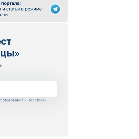
ест
ицы»
и
 пользования
и
Политикой