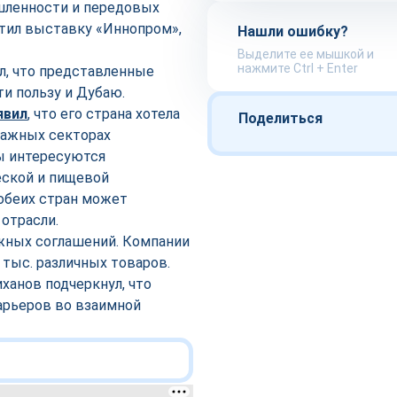
шленности и передовых
етил выставку «Иннопром»,
Нашли ошибку?
Выделите ее мышкой и
нажмите Ctrl + Enter
л, что представленные
ти пользу и Дубаю.
явил
, что его страна хотела
Поделиться
важных секторах
ы интересуются
еской и пищевой
обеих стран может
 отрасли.
ажных соглашений. Компании
тыс. различных товаров.
анов подчеркнул, что
арьеров во взаимной