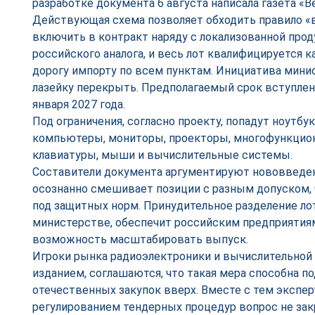
разработке документа 6 августа написала газета «В
Действующая схема позволяет обходить правило «
включить в контракт наряду с локализованной про
российского аналога, и весь лот квалифицируется 
дорогу импорту по всем пунктам. Инициатива мини
лазейку перекрыть. Предполагаемый срок вступлени
января 2027 года.
Под ограничения, согласно проекту, попадут ноутбу
компьютеры, мониторы, проекторы, многофункцион
клавиатуры, мыши и вычислительные системы.
Составители документа аргументируют нововведени
осознанно смешивает позиции с разным допуском, 
под защитных норм. Принудительное разделение ло
министерстве, обеспечит российским предприятиям
возможность масштабировать выпуск.
Игроки рынка радиоэлектроники и вычислительной
изданием, соглашаются, что такая мера способна п
отечественных закупок вверх. Вместе с тем экспе
регулированием тендерных процедур вопрос не за