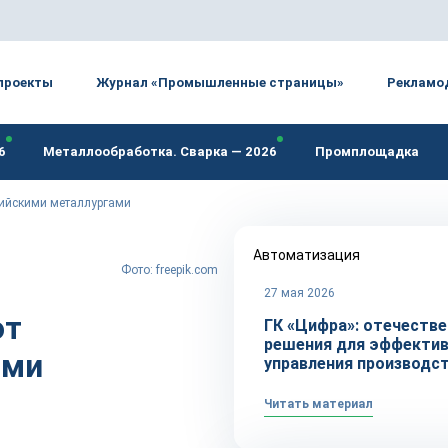
проекты
Журнал «Промышленные страницы»
Рекламо
6
Металлообработка. Сварка — 2026
Промплощадка
сийскими металлургами
Автоматизация
Фото: freepik.com
27 мая 2026
ют
ГК «Цифра»: отечеств
решения для эффекти
ими
управления производс
Читать материал