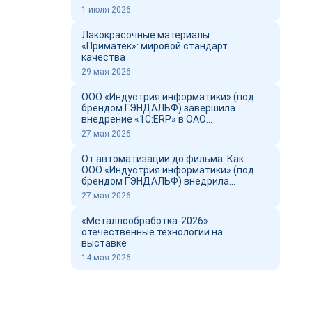
1 июля 2026
Лакокрасочные материалы
«Приматек»: мировой стандарт
качества
29 мая 2026
ООО «Индустрия информатики» (под
брендом ГЭНДАЛЬФ) завершила
внедрение «1С:ERP» в ОАО
«Новоросцемент» и выпустил фильм о
27 мая 2026
проекте
От автоматизации до фильма. Как
ООО «Индустрия информатики» (под
брендом ГЭНДАЛЬФ) внедрила
«1С:ERP» в ОАО «Новоросцемент»
27 мая 2026
«Металлообработка-2026»:
отечественные технологии на
выставке
14 мая 2026