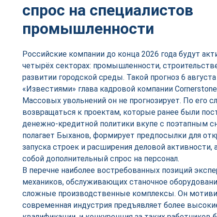
спрос на специалистов
промышленности
Российские компании до конца 2026 года будут акт
четырёх секторах: промышленности, строительстве
развитии городской среды. Такой прогноз 6 августа
«Известиями» глава кадровой компании Cornerstone
Массовых увольнений он не прогнозирует. По его сл
возвращаться к проектам, которые ранее были пост
денежно-кредитной политики вкупе с поэтапным с
полагает Быханов, формирует предпосылки для от
запуска строек и расширения деловой активности, а
собой дополнительный спрос на персонал.
В перечне наиболее востребованных позиций экспе
механиков, обслуживающих станочное оборудование
сложные производственные комплексы. Он мотивир
современная индустрия предъявляет более высоки
квалификации, и конкуренция за таких работников 