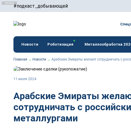
#подкаст_добывающей
erid: F7NfYUJCUneTVxVUwxTu
Спец
Новости
Роботизация
Металлообработка 202
Главная
→
Новости
→
Арабские Эмираты желают сотрудничать с рос
11 июля 2024
Арабские Эмираты жела
сотрудничать с российск
металлургами