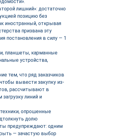
едомости».
второй лишний»: достаточно
дукцией позицию без
как иностранный, открывая
стерства призвана эту
я постановления в силу — 1
ки, планшеты, карманные
альные устройства,
е тем, что ряд заказчиков
чтобы вывести закупку из-
тов, рассчитывают в
 загрузку линий и
 техники, опрошенные
одтолкнуть долю
рты предупреждают: одним
крыть — зачастую выбор