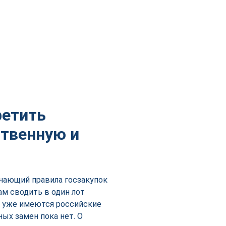
ретить
ственную и
чающий правила госзакупок
ам сводить в один лот
х уже имеются российские
ных замен пока нет. О