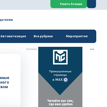
Закрыть
Узнать больше
дателям
Автоматизация
Все рубрики
Мероприятия
РЕКЛАМА
енные
вного
твом