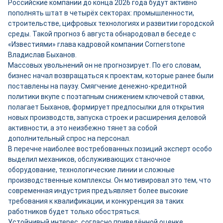
Российские компании до конца 2026 года будут активно
пополнять штат в четырёх секторах: промышленности,
строительстве, цифровых технологиях и развитии городской
среды. Такой прогноз 6 августа обнародовал в беседе с
«Известиями» глава кадровой компании Cornerstone
Владислав Быханов.
Массовых увольнений он не прогнозирует. По его словам,
бизнес начал возвращаться к проектам, которые ранее были
поставлены на паузу. Смягчение денежно-кредитной
политики вкупе с поэтапным снижением ключевой ставки,
полагает Быханов, формирует предпосылки для открытия
новых производств, запуска строек и расширения деловой
активности, а это неизбежно тянет за собой
дополнительный спрос на персонал.
В перечне наиболее востребованных позиций эксперт особо
выделил механиков, обслуживающих станочное
оборудование, технологические линии и сложные
производственные комплексы. Он мотивировал это тем, что
современная индустрия предъявляет более высокие
требования к квалификации, и конкуренция за таких
работников будет только обостряться.
Устойчивый интерес, согласно приведённой оценке,