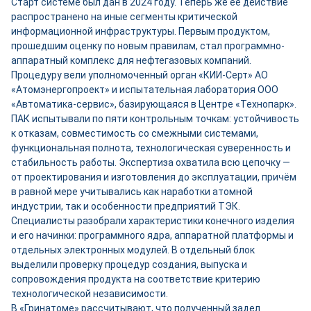
Старт системе был дан в 2024 году. Теперь же её действие
распространено на иные сегменты критической
информационной инфраструктуры. Первым продуктом,
прошедшим оценку по новым правилам, стал программно-
аппаратный комплекс для нефтегазовых компаний.
Процедуру вели уполномоченный орган «КИИ-Серт» АО
«Атомэнергопроект» и испытательная лаборатория ООО
«Автоматика-сервис», базирующаяся в Центре «Технопарк».
ПАК испытывали по пяти контрольным точкам: устойчивость
к отказам, совместимость со смежными системами,
функциональная полнота, технологическая суверенность и
стабильность работы. Экспертиза охватила всю цепочку —
от проектирования и изготовления до эксплуатации, причём
в равной мере учитывались как наработки атомной
индустрии, так и особенности предприятий ТЭК.
Специалисты разобрали характеристики конечного изделия
и его начинки: программного ядра, аппаратной платформы и
отдельных электронных модулей. В отдельный блок
выделили проверку процедур создания, выпуска и
сопровождения продукта на соответствие критерию
технологической независимости.
В «Гринатоме» рассчитывают, что полученный задел