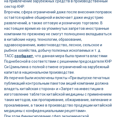
на привлечение зарубежных средств в производственный
сектор КНР.
Впрочем, сфера ограничений даже после внесения поправок
остаётся крайне обширной и включает даже индустрию
развлечений, а также оптовую и розничную торговлю. В
настоящее время из-за упомянутых запретов иностранные
компании по-прежнему не смогут полноценно вкладываться
в китайские науку, технологии, образование,
здравоохранение, животноводство, лесное, сельское и
рыбное хозяйства, добычу полезных ископаемых и т. д.
ТАСС
сообщает
, что данная мера была принята властями
Поднебесной в соответствии с решением председателя КНР
Си Цзиньпина о полной отмене ограничений на зарубежный
капитал в национальном производстве.
Из перечня были исключены пункты «При выпуске печатных
публикаций контрольным пакетом акций компании должна
владеть китайская сторона» и «Запрет на инвестиции в
изготовление таблеток китайской медицины с применением
таких методов, как пропаривание, обжаривание, запекание и
прокаливание, а также в производство продукции китайской
медицины с конфиденциальными рецептами».
При этом финансирование сфер экономической