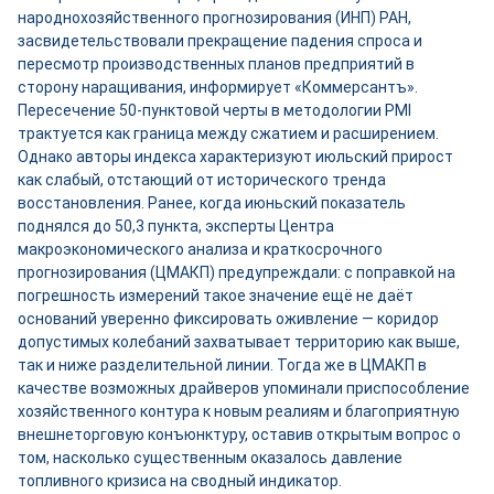
народнохозяйственного прогнозирования (ИНП) РАН,
засвидетельствовали прекращение падения спроса и
пересмотр производственных планов предприятий в
сторону наращивания, информирует «Коммерсантъ».
Пересечение 50-пунктовой черты в методологии PMI
трактуется как граница между сжатием и расширением.
Однако авторы индекса характеризуют июльский прирост
как слабый, отстающий от исторического тренда
восстановления. Ранее, когда июньский показатель
поднялся до 50,3 пункта, эксперты Центра
макроэкономического анализа и краткосрочного
прогнозирования (ЦМАКП) предупреждали: с поправкой на
погрешность измерений такое значение ещё не даёт
оснований уверенно фиксировать оживление — коридор
допустимых колебаний захватывает территорию как выше,
так и ниже разделительной линии. Тогда же в ЦМАКП в
качестве возможных драйверов упоминали приспособление
хозяйственного контура к новым реалиям и благоприятную
внешнеторговую конъюнктуру, оставив открытым вопрос о
том, насколько существенным оказалось давление
топливного кризиса на сводный индикатор.