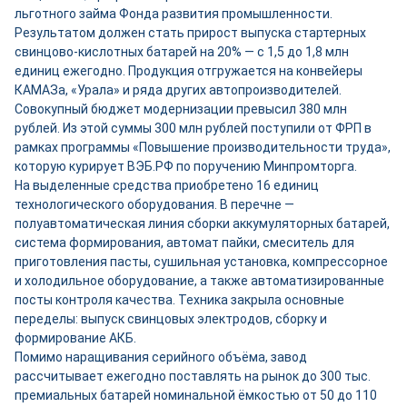
льготного займа Фонда развития промышленности.
Результатом должен стать прирост выпуска стартерных
свинцово-кислотных батарей на 20% — с 1,5 до 1,8 млн
единиц ежегодно. Продукция отгружается на конвейеры
КАМАЗа, «Урала» и ряда других автопроизводителей.
Совокупный бюджет модернизации превысил 380 млн
рублей. Из этой суммы 300 млн рублей поступили от ФРП в
рамках программы «Повышение производительности труда»,
которую курирует ВЭБ.РФ по поручению Минпромторга.
На выделенные средства приобретено 16 единиц
технологического оборудования. В перечне —
полуавтоматическая линия сборки аккумуляторных батарей,
система формирования, автомат пайки, смеситель для
приготовления пасты, сушильная установка, компрессорное
и холодильное оборудование, а также автоматизированные
посты контроля качества. Техника закрыла основные
переделы: выпуск свинцовых электродов, сборку и
формирование АКБ.
Помимо наращивания серийного объёма, завод
рассчитывает ежегодно поставлять на рынок до 300 тыс.
премиальных батарей номинальной ёмкостью от 50 до 110