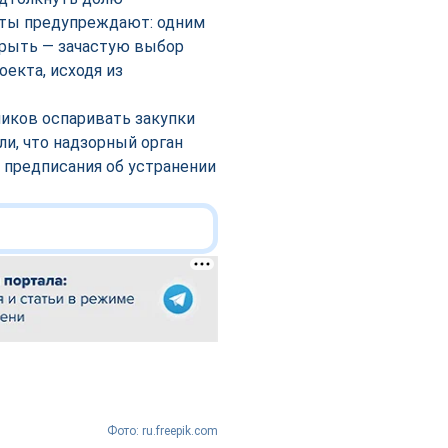
рты предупреждают: одним
крыть — зачастую выбор
екта, исходя из
ников оспаривать закупки
и, что надзорный орган
 предписания об устранении
Фото: ru.freepik.com