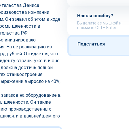
ительства Дениса
производства компании
Нашли ошибку?
. Он заявил об этом в ходе
Выделите ее мышкой и
промышленности в
нажмите Ctrl + Enter
тельства РФ.
тво инициировало
Поделиться
я. На её реализацию из
д рублей. Ожидается, что
иденту страны уже в июне.
я должна достичь полной
ях станкостроения.
выражении выросло на 40%,
 заказов на оборудование в
мышленности. Он также
ению производственных
ился, и в дальнейшем его