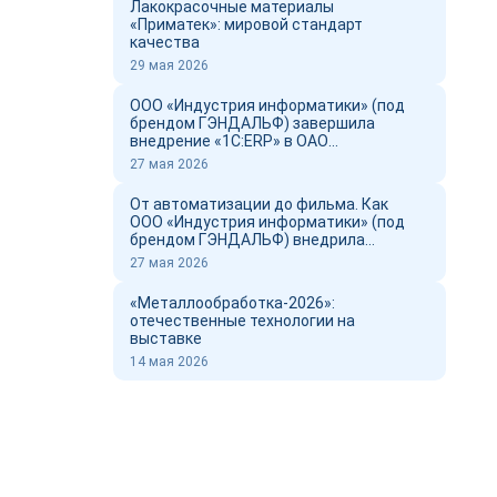
Лакокрасочные материалы
«Приматек»: мировой стандарт
качества
29 мая 2026
ООО «Индустрия информатики» (под
брендом ГЭНДАЛЬФ) завершила
внедрение «1С:ERP» в ОАО
«Новоросцемент» и выпустил фильм о
27 мая 2026
проекте
От автоматизации до фильма. Как
ООО «Индустрия информатики» (под
брендом ГЭНДАЛЬФ) внедрила
«1С:ERP» в ОАО «Новоросцемент»
27 мая 2026
«Металлообработка-2026»:
отечественные технологии на
выставке
14 мая 2026