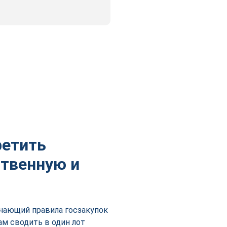
ретить
ственную и
чающий правила госзакупок
ам сводить в один лот