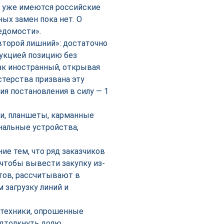
х уже имеются российские
ных замен пока нет. О
едомости».
второй лишний»: достаточно
дукцией позицию без
как иностранный, открывая
стерства призвана эту
я постановления в силу — 1
ки, планшеты, карманные
альные устройства,
е тем, что ряд заказчиков
чтобы вывести закупку из-
тов, рассчитывают в
 загрузку линий и
 техники, опрошенные
одтолкнуть долю