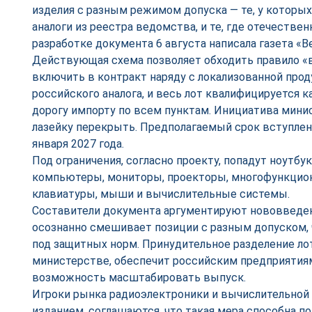
изделия с разным режимом допуска — те, у которы
аналоги из реестра ведомства, и те, где отечествен
разработке документа 6 августа написала газета «В
Действующая схема позволяет обходить правило «
включить в контракт наряду с локализованной про
российского аналога, и весь лот квалифицируется 
дорогу импорту по всем пунктам. Инициатива мини
лазейку перекрыть. Предполагаемый срок вступлени
января 2027 года.
Под ограничения, согласно проекту, попадут ноутбу
компьютеры, мониторы, проекторы, многофункцион
клавиатуры, мыши и вычислительные системы.
Составители документа аргументируют нововведени
осознанно смешивает позиции с разным допуском, 
под защитных норм. Принудительное разделение ло
министерстве, обеспечит российским предприятиям
возможность масштабировать выпуск.
Игроки рынка радиоэлектроники и вычислительной
изданием, соглашаются, что такая мера способна п