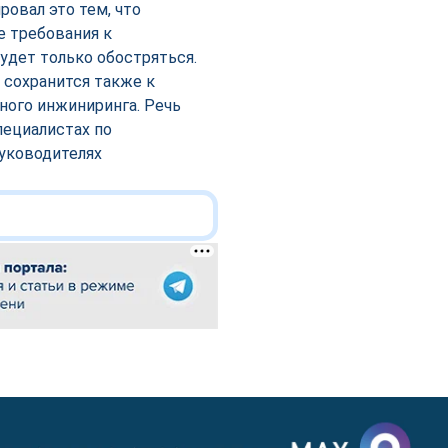
овал это тем, что
е требования к
будет только обостряться.
 сохранится также к
ного инжиниринга. Речь
пециалистах по
уководителях