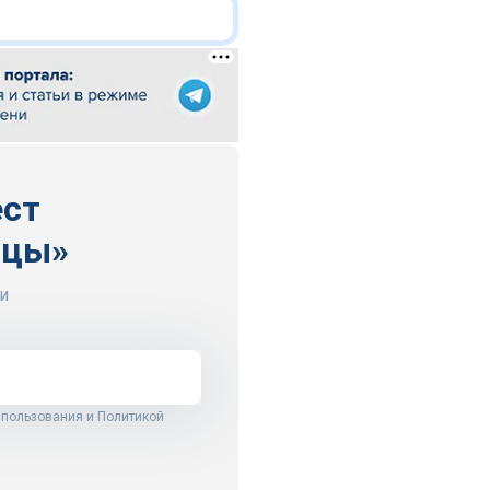
ест
ицы»
и
 пользования
и
Политикой