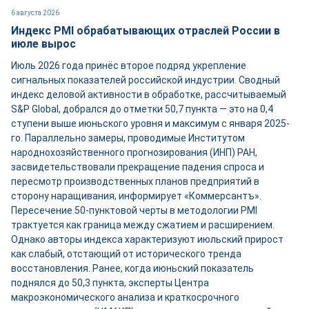
6 августа 2026
Индекс PMI обрабатывающих отраслей России в
июле вырос
Июль 2026 года принёс второе подряд укрепление
сигнальных показателей российской индустрии. Сводный
индекс деловой активности в обработке, рассчитываемый
S&P Global, добрался до отметки 50,7 пункта — это на 0,4
ступени выше июньского уровня и максимум с января 2025-
го. Параллельно замеры, проводимые Институтом
народнохозяйственного прогнозирования (ИНП) РАН,
засвидетельствовали прекращение падения спроса и
пересмотр производственных планов предприятий в
сторону наращивания, информирует «Коммерсантъ».
Пересечение 50-пунктовой черты в методологии PMI
трактуется как граница между сжатием и расширением.
Однако авторы индекса характеризуют июльский прирост
как слабый, отстающий от исторического тренда
восстановления. Ранее, когда июньский показатель
поднялся до 50,3 пункта, эксперты Центра
макроэкономического анализа и краткосрочного