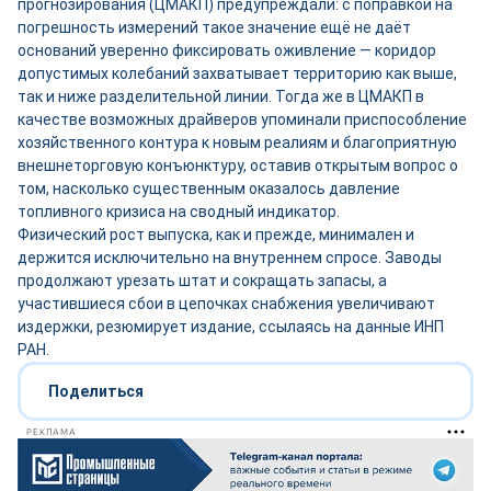
прогнозирования (ЦМАКП) предупреждали: с поправкой на
погрешность измерений такое значение ещё не даёт
оснований уверенно фиксировать оживление — коридор
допустимых колебаний захватывает территорию как выше,
так и ниже разделительной линии. Тогда же в ЦМАКП в
качестве возможных драйверов упоминали приспособление
хозяйственного контура к новым реалиям и благоприятную
внешнеторговую конъюнктуру, оставив открытым вопрос о
том, насколько существенным оказалось давление
топливного кризиса на сводный индикатор.
Физический рост выпуска, как и прежде, минимален и
держится исключительно на внутреннем спросе. Заводы
продолжают урезать штат и сокращать запасы, а
участившиеся сбои в цепочках снабжения увеличивают
издержки, резюмирует издание, ссылаясь на данные ИНП
РАН.
Поделиться
РЕКЛАМА