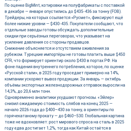
По оценке BigMint, котировки на полуфабрикаты с поставкой
в декабре — январе опустились до $435-436 за тонну (FOB).
Трейдеры, на которых ссылается «Русмет», фиксируют ещё
более низкие уровни — $430-435. Покупатели сообщают, что
отдельные заводы готовы обсуждать дополнительные
скидки при серьёзных переговорах, что указывает на
усиление давления со стороны продавцов.
Снижение объясняется и отсутствием оживления за
рубежом. Турецкие импортёры не готовы платить выше $450
CFR, что формирует ориентир около $430 в портах РФ. На
фоне падения внутреннего потребления, которое, по оценке
«Русской стали», в 2025 году проседает примерно на 14%,
компании ускоряют вывоз продукции. За январь — октябрь
объёмы экспортных железнодорожных отправок выросли на
14,3%, до 20,6 млн тонн.
Одновременно аналитики ухудшают прогнозы. «Эйлер»
снизил ожидаемую стоимость слябов на конец 2025 —
начало 2026 года до $400–430 за тонну, а ориентиры по
горячекатаному прокату — до $460–530. Глобальная картина
тоже не вдохновляет: рост мирового спроса на сталь в 2025
году едва достигает 1,2%, тогда как Китай остаётся в