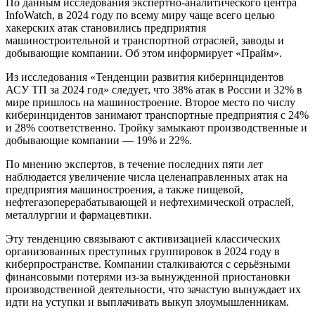
По данным исследования экспертно-аналитического центра
InfoWatch, в 2024 году по всему миру чаще всего целью
хакерских атак становились предприятия
машиностроительной и транспортной отраслей, заводы и
добывающие компании. Об этом информирует «Прайм».
Из исследования «Тенденции развития киберинцидентов
АСУ ТП за 2024 год» следует, что 38% атак в России и 32% в
мире пришлось на машиностроение. Второе место по числу
киберинцидентов занимают транспортные предприятия с 24%
и 28% соответственно. Тройку замыкают производственные и
добывающие компании — 19% и 22%.
По мнению экспертов, в течение последних пяти лет
наблюдается увеличение числа целенаправленных атак на
предприятия машиностроения, а также пищевой,
нефтегазоперерабатывающей и нефтехимической отраслей,
металлургии и фармацевтики.
Эту тенденцию связывают с активизацией классических
организованных преступных группировок в 2024 году в
киберпространстве. Компании сталкиваются с серьёзными
финансовыми потерями из-за вынужденной приостановки
производственной деятельности, что зачастую вынуждает их
идти на уступки и выплачивать выкуп злоумышленникам.