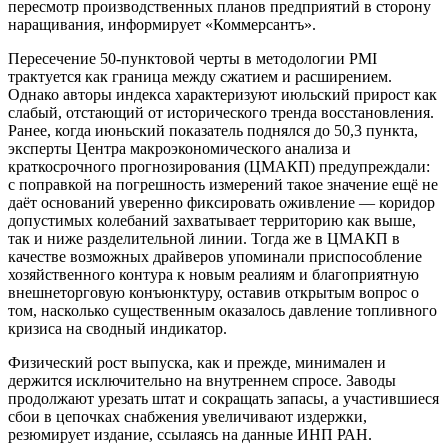
пересмотр производственных планов предприятий в сторону
наращивания, информирует «Коммерсантъ».
Пересечение 50-пунктовой черты в методологии PMI
трактуется как граница между сжатием и расширением.
Однако авторы индекса характеризуют июльский прирост как
слабый, отстающий от исторического тренда восстановления.
Ранее, когда июньский показатель поднялся до 50,3 пункта,
эксперты Центра макроэкономического анализа и
краткосрочного прогнозирования (ЦМАКП) предупреждали:
с поправкой на погрешность измерений такое значение ещё не
даёт оснований уверенно фиксировать оживление — коридор
допустимых колебаний захватывает территорию как выше,
так и ниже разделительной линии. Тогда же в ЦМАКП в
качестве возможных драйверов упоминали приспособление
хозяйственного контура к новым реалиям и благоприятную
внешнеторговую конъюнктуру, оставив открытым вопрос о
том, насколько существенным оказалось давление топливного
кризиса на сводный индикатор.
Физический рост выпуска, как и прежде, минимален и
держится исключительно на внутреннем спросе. Заводы
продолжают урезать штат и сокращать запасы, а участившиеся
сбои в цепочках снабжения увеличивают издержки,
резюмирует издание, ссылаясь на данные ИНП РАН.