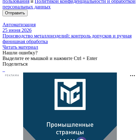
пользования
и
Политикой конфиденциальности и обработкой
персональных данных
Отправить
Автоматизация
25 июня 2026
Производство металлоизделий: контроль допусков и ручная
финишная обработка
Читать материал
Нашли ошибку?
Выделите ее мышкой и нажмите Ctrl + Enter
Поделиться
РЕКЛАМА