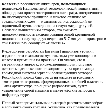
Коллектив российских инженеров, пользующийся
поддержкой Национальной технологической инициативы,
обнародовал проект электронного литографа, построенного
на многолучевом принципе. Ключевое отличие от
традиционных схем — мультикатод, испускающий не
одиночный пучок электронов, а целую матрицу лучей.
Согласно вычислениям авторов, это сжимает
продолжительность экспонирования одной кремниевой
подложки с полутора-двух недель до 5–7 минут — примерно в
три тысячи раз, сообщают «Известия».
Руководитель разработки Евгений Гиваргизов уточнил
изданию, что технология мультикатода уже воплощена в
железе и применена на практике. Он указал, что в
заграничных аналогах множественные лучи получают
делением единственного исходного пучка при помощи
громоздкой системы зеркал и бланкирующих затворов.
Российский подход базируется на массиве автономных
эмиттеров электронов, сформированных на общей пластине.
Такая архитектура, по оценке разработчиков, сулит
удешевление самой машины и менее жёсткие запросы к
инфраструктуре.
Первый экспериментальный литограф рассчитывают собрать
в горизонте около трёх лет. Установка, как предполагается,