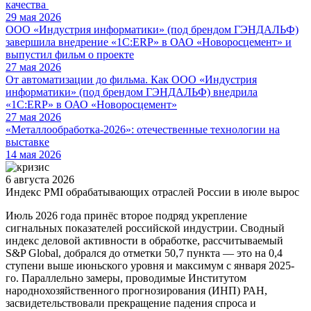
качества
29 мая 2026
ООО «Индустрия информатики» (под брендом ГЭНДАЛЬФ)
завершила внедрение «1С:ERP» в ОАО «Новоросцемент» и
выпустил фильм о проекте
27 мая 2026
От автоматизации до фильма. Как ООО «Индустрия
информатики» (под брендом ГЭНДАЛЬФ) внедрила
«1С:ERP» в ОАО «Новоросцемент»
27 мая 2026
«Металлообработка-2026»: отечественные технологии на
выставке
14 мая 2026
6 августа 2026
Индекс PMI обрабатывающих отраслей России в июле вырос
Июль 2026 года принёс второе подряд укрепление
сигнальных показателей российской индустрии. Сводный
индекс деловой активности в обработке, рассчитываемый
S&P Global, добрался до отметки 50,7 пункта — это на 0,4
ступени выше июньского уровня и максимум с января 2025-
го. Параллельно замеры, проводимые Институтом
народнохозяйственного прогнозирования (ИНП) РАН,
засвидетельствовали прекращение падения спроса и