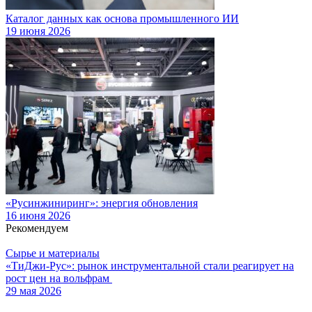
Каталог данных как основа промышленного ИИ
19 июня 2026
«Русинжиниринг»: энергия обновления
16 июня 2026
Рекомендуем
Сырье и материалы
«ТиДжи-Рус»: рынок инструментальной стали реагирует на
рост цен на вольфрам
29 мая 2026