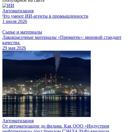
Популярное на сайте
Автоматизация
Что умеют ИИ-агенты в промышленности
1 июля 2026
Сырье и материалы
Лакокрасочные материалы «Приматек»: мировой стандарт
качества
29 мая 2026
Автоматизация
От автоматизации до фильма. Как ООО «Индустрия
информатики» (под брендом ГЭНДАЛЬФ) внедрила