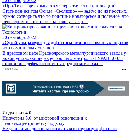
20 сентября 2022
«Про-Ток». Где скрываются энергетические инновации?
Стать резидентом Фонда «Сколково» — задача не из простых,
нужно сотворить что-то поистине новаторское и полезное, что
перевернёт рынок с ног на голову. Так, в...
Технологии
20 сентября 2022
«Сухой ультразвук» для дефектоскопии прессованных прутков
из алюминиевых сплавов
В прессовом цехе Красноярского металлургического завода у
новой установки неразрушающего контроля «БУРАН 5007»
столпились дефектоскописты предприятия. Уже...
РЕКЛАМА
Индустрия 4.0
Индустрия 5.0: от цифровой революции к
человекоцентричному подходу
Не успели мы до конца осознать всю глубину эффекта от