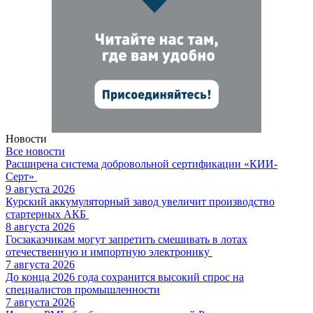
Новости
Все новости
Расширена система добровольной сертификации «КИИ-
Серт»
9 августа 2026
Курский аккумуляторный завод увеличит производство
стартерных АКБ
8 августа 2026
Госзаказчикам могут запретить смешивать в лотах
отечественную и импортную электронику
7 августа 2026
До конца 2026 года сохранится высокий спрос на
специалистов промышленности
7 августа 2026