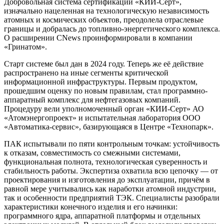
Добровольная система сертификации «КИИ-Серт»,
изначально нацеленная на технологическую независимость
атомных и космических объектов, преодолела отраслевые
границы и добралась до топливно-энергетического комплекса.
О расширении CNews проинформировали в компании
«Гринатом».
Старт системе был дан в 2024 году. Теперь же её действие
распространено на иные сегменты критической
информационной инфраструктуры. Первым продуктом,
прошедшим оценку по новым правилам, стал программно-
аппаратный комплекс для нефтегазовых компаний.
Процедуру вели уполномоченный орган «КИИ-Серт» АО
«Атомэнергопроект» и испытательная лаборатория ООО
«Автоматика-сервис», базирующаяся в Центре «Технопарк».
ПАК испытывали по пяти контрольным точкам: устойчивость
к отказам, совместимость со смежными системами,
функциональная полнота, технологическая суверенность и
стабильность работы. Экспертиза охватила всю цепочку — от
проектирования и изготовления до эксплуатации, причём в
равной мере учитывались как наработки атомной индустрии,
так и особенности предприятий ТЭК. Специалисты разобрали
характеристики конечного изделия и его начинки:
программного ядра, аппаратной платформы и отдельных