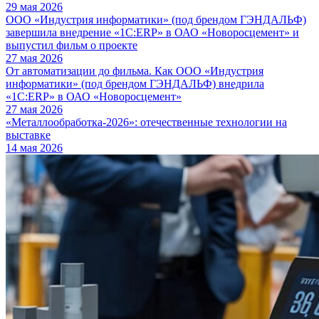
29 мая 2026
ООО «Индустрия информатики» (под брендом ГЭНДАЛЬФ)
завершила внедрение «1С:ERP» в ОАО «Новоросцемент» и
выпустил фильм о проекте
27 мая 2026
От автоматизации до фильма. Как ООО «Индустрия
информатики» (под брендом ГЭНДАЛЬФ) внедрила
«1С:ERP» в ОАО «Новоросцемент»
27 мая 2026
«Металлообработка-2026»: отечественные технологии на
выставке
14 мая 2026