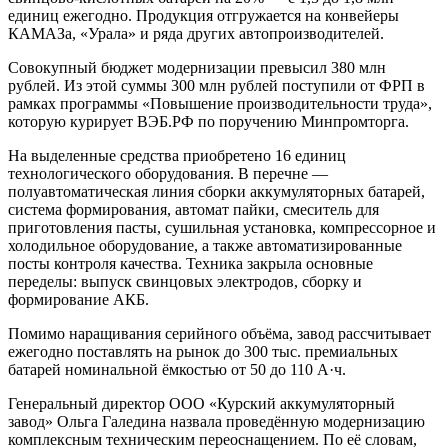
единиц ежегодно. Продукция отгружается на конвейеры
КАМАЗа, «Урала» и ряда других автопроизводителей.
Совокупный бюджет модернизации превысил 380 млн
рублей. Из этой суммы 300 млн рублей поступили от ФРП в
рамках программы «Повышение производительности труда»,
которую курирует ВЭБ.РФ по поручению Минпромторга.
На выделенные средства приобретено 16 единиц
технологического оборудования. В перечне —
полуавтоматическая линия сборки аккумуляторных батарей,
система формирования, автомат пайки, смеситель для
приготовления пасты, сушильная установка, компрессорное и
холодильное оборудование, а также автоматизированные
посты контроля качества. Техника закрыла основные
переделы: выпуск свинцовых электродов, сборку и
формирование АКБ.
Помимо наращивания серийного объёма, завод рассчитывает
ежегодно поставлять на рынок до 300 тыс. премиальных
батарей номинальной ёмкостью от 50 до 110 А·ч.
Генеральный директор ООО «Курский аккумуляторный
завод» Ольга Галедина назвала проведённую модернизацию
комплексным техническим переоснащением. По её словам,