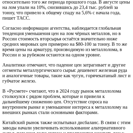
относительно того же периода прошлого года. В августе цены
на лом упали на 10%, снизившись до 23,4 тыс. рублей за
тонну, что привело к общему спаду на 5,6% с начала года,
пишет ТАСС.
Согласно информации агентства, наблюдается глобальная
тенденция уменьшения цен на лом чёрных металлов, но в
России стоимость вторсырья остаётся значительно ниже
средних мировых цен примерно на $80-100 за тонну. В то же
время цены на арматуру, производимую из металлолома, в
России и за рубежом остаются на одном уровне.
Аналитики отмечают, что падение цен затрагивает и другие
сегменты металлургического сырья: дешевеют железная руда
и аналогичные товары, такие как чугун, горячекатаный лист и
губчатое железо.
В «Русмете» считают, что в 2024 году рынок металлолома
столкнулся с рядом проблем, которые и привели к
дальнейшему снижению цен. Отсутствие спроса на
внутреннем рынке и уменьшение интереса к металлолому на
внешних рынках стали основными факторами.
Китайский рынок также испытывал дисбаланс. В связи с этим
заводы начали увеличивать использование альтернативного