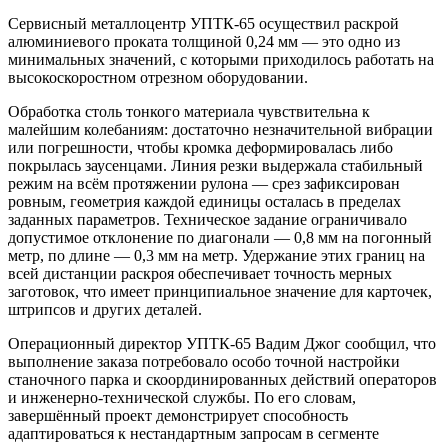
Сервисный металлоцентр УПТК-65 осуществил раскрой
алюминиевого проката толщиной 0,24 мм — это одно из
минимальных значений, с которыми приходилось работать на
высокоскоростном отрезном оборудовании.
Обработка столь тонкого материала чувствительна к
малейшим колебаниям: достаточно незначительной вибрации
или погрешности, чтобы кромка деформировалась либо
покрылась заусенцами. Линия резки выдержала стабильный
режим на всём протяжении рулона — срез зафиксирован
ровным, геометрия каждой единицы осталась в пределах
заданных параметров. Техническое задание ограничивало
допустимое отклонение по диагонали — 0,8 мм на погонный
метр, по длине — 0,3 мм на метр. Удержание этих границ на
всей дистанции раскроя обеспечивает точность мерных
заготовок, что имеет принципиальное значение для карточек,
штрипсов и других деталей.
Операционный директор УПТК-65 Вадим Джог сообщил, что
выполнение заказа потребовало особо точной настройки
станочного парка и скоординированных действий операторов
и инженерно-технической службы. По его словам,
завершённый проект демонстрирует способность
адаптироваться к нестандартным запросам в сегменте