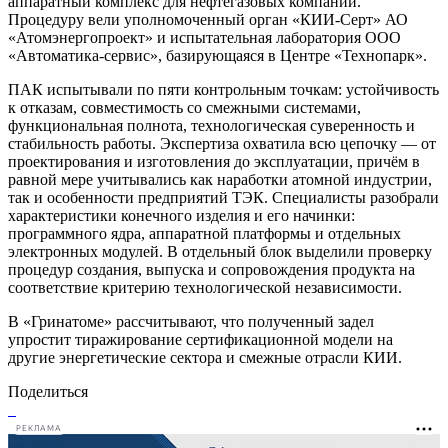
аппаратный комплекс для нефтегазовых компаний.
Процедуру вели уполномоченный орган «КИИ-Серт» АО
«Атомэнергопроект» и испытательная лаборатория ООО
«Автоматика-сервис», базирующаяся в Центре «Технопарк».
ПАК испытывали по пяти контрольным точкам: устойчивость
к отказам, совместимость со смежными системами,
функциональная полнота, технологическая суверенность и
стабильность работы. Экспертиза охватила всю цепочку — от
проектирования и изготовления до эксплуатации, причём в
равной мере учитывались как наработки атомной индустрии,
так и особенности предприятий ТЭК. Специалисты разобрали
характеристики конечного изделия и его начинки:
программного ядра, аппаратной платформы и отдельных
электронных модулей. В отдельный блок выделили проверку
процедур создания, выпуска и сопровождения продукта на
соответствие критерию технологической независимости.
В «Гринатоме» рассчитывают, что полученный задел
упростит тиражирование сертификационной модели на
другие энергетические сектора и смежные отрасли КИИ.
Поделиться
РЕКЛАМА