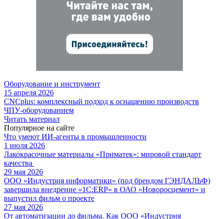
Оборудование и инструмент
15 апреля 2026
CNCplus: комплексный подход к оснащению производств
ЧПУ-оборудованием
Читать материал
Популярное на сайте
Что умеют ИИ-агенты в промышленности
1 июля 2026
Лакокрасочные материалы «Приматек»: мировой стандарт
качества
29 мая 2026
ООО «Индустрия информатики» (под брендом ГЭНДАЛЬФ)
завершила внедрение «1С:ERP» в ОАО «Новоросцемент» и
выпустил фильм о проекте
27 мая 2026
От автоматизации до фильма. Как ООО «Индустрия