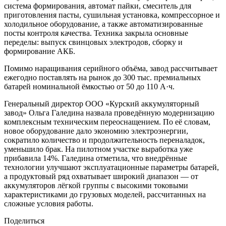
система формирования, автомат пайки, смеситель для
приготовления пасты, сушильная установка, компрессорное и
холодильное оборудование, а также автоматизированные
посты контроля качества. Техника закрыла основные
переделы: выпуск свинцовых электродов, сборку и
формирование АКБ.
Помимо наращивания серийного объёма, завод рассчитывает
ежегодно поставлять на рынок до 300 тыс. премиальных
батарей номинальной ёмкостью от 50 до 110 А·ч.
Генеральный директор ООО «Курский аккумуляторный
завод» Ольга Галедина назвала проведённую модернизацию
комплексным техническим переоснащением. По её словам,
новое оборудование дало экономию электроэнергии,
сократило количество и продолжительность переналадок,
уменьшило брак. На пилотном участке выработка уже
прибавила 14%. Галедина отметила, что внедрённые
технологии улучшают эксплуатационные параметры батарей,
а продуктовый ряд охватывает широкий диапазон — от
аккумуляторов лёгкой группы с высокими токовыми
характеристиками до грузовых моделей, рассчитанных на
сложные условия работы.
Поделиться