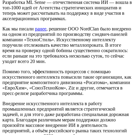
Разработка ML Sense — отечественная система ИИ — вошла в
топ-1000 идей от Агентства стратегических инициатив и
теперь может рассчитывать на поддержку в виде участия в
акселерационных программах.
Как мы писали
ранее
, решение ООО NordClan было внедрено
на одном из предприятий по производству сэндвич-панелей
компании «ТехноСтиль». Искусственному интеллекту
поручили отслеживать качество металлопроката. В итоге
время на проверку одной бобины существенно сократилось:
если раньше на это требовалось несколько суток, то сейчас
уходит всего 20 мин.
Помимо того, эффективность процессов с помощью
искусственного интеллекта повысили такие организации, как
предприятие композитного дивизиона «Росатома», компании
«ЕвроХим», «СоюзТехноКом», Ziz и другие, отмечается в
пресс-релизе разработчика программы.
Внедрение искусственного интеллекта в работу
промышленных предприятий является стратегической
задачей, и для этого даже разработана специальная дорожная
карта. Благодаря различным мерам поддержки должно
произойти массовое внедрение ИИ в деятельность
предприятий, а объём российского рынка таких технологий