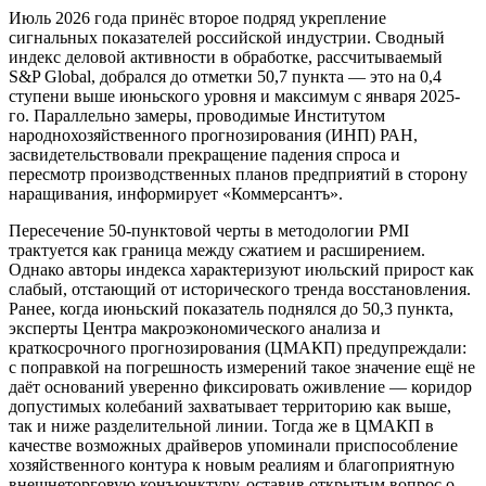
Июль 2026 года принёс второе подряд укрепление
сигнальных показателей российской индустрии. Сводный
индекс деловой активности в обработке, рассчитываемый
S&P Global, добрался до отметки 50,7 пункта — это на 0,4
ступени выше июньского уровня и максимум с января 2025-
го. Параллельно замеры, проводимые Институтом
народнохозяйственного прогнозирования (ИНП) РАН,
засвидетельствовали прекращение падения спроса и
пересмотр производственных планов предприятий в сторону
наращивания, информирует «Коммерсантъ».
Пересечение 50-пунктовой черты в методологии PMI
трактуется как граница между сжатием и расширением.
Однако авторы индекса характеризуют июльский прирост как
слабый, отстающий от исторического тренда восстановления.
Ранее, когда июньский показатель поднялся до 50,3 пункта,
эксперты Центра макроэкономического анализа и
краткосрочного прогнозирования (ЦМАКП) предупреждали:
с поправкой на погрешность измерений такое значение ещё не
даёт оснований уверенно фиксировать оживление — коридор
допустимых колебаний захватывает территорию как выше,
так и ниже разделительной линии. Тогда же в ЦМАКП в
качестве возможных драйверов упоминали приспособление
хозяйственного контура к новым реалиям и благоприятную
внешнеторговую конъюнктуру, оставив открытым вопрос о