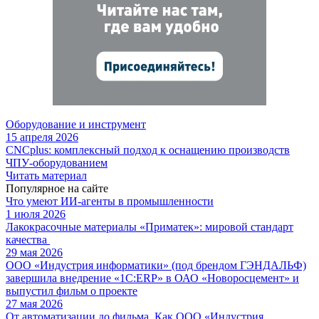
Оборудование и инструмент
15 апреля 2026
CNCplus: комплексный подход к оснащению производств
ЧПУ-оборудованием
Читать материал
Популярное на сайте
Что умеют ИИ-агенты в промышленности
1 июля 2026
Лакокрасочные материалы «Приматек»: мировой стандарт
качества
29 мая 2026
ООО «Индустрия информатики» (под брендом ГЭНДАЛЬФ)
завершила внедрение «1С:ERP» в ОАО «Новоросцемент» и
выпустил фильм о проекте
27 мая 2026
От автоматизации до фильма. Как ООО «Индустрия