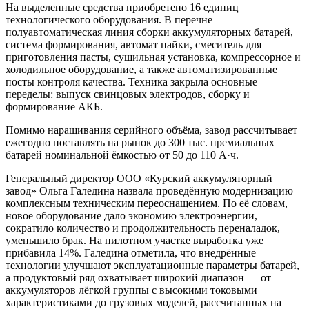
На выделенные средства приобретено 16 единиц
технологического оборудования. В перечне —
полуавтоматическая линия сборки аккумуляторных батарей,
система формирования, автомат пайки, смеситель для
приготовления пасты, сушильная установка, компрессорное и
холодильное оборудование, а также автоматизированные
посты контроля качества. Техника закрыла основные
переделы: выпуск свинцовых электродов, сборку и
формирование АКБ.
Помимо наращивания серийного объёма, завод рассчитывает
ежегодно поставлять на рынок до 300 тыс. премиальных
батарей номинальной ёмкостью от 50 до 110 А·ч.
Генеральный директор ООО «Курский аккумуляторный
завод» Ольга Галедина назвала проведённую модернизацию
комплексным техническим переоснащением. По её словам,
новое оборудование дало экономию электроэнергии,
сократило количество и продолжительность переналадок,
уменьшило брак. На пилотном участке выработка уже
прибавила 14%. Галедина отметила, что внедрённые
технологии улучшают эксплуатационные параметры батарей,
а продуктовый ряд охватывает широкий диапазон — от
аккумуляторов лёгкой группы с высокими токовыми
характеристиками до грузовых моделей, рассчитанных на