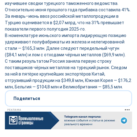
изучившее сводки турецкого таможенного ведомства.
Относительно июня прошлого года прибавка составила 41%.
За январь–июнь ввоз российской металлопродукции в
Турцию оценивается в $2,07 млрд, что на 31% превышает
показатели первого полугодия 2025-го.
В номенклатуре июньского импорта лидирующую позицию
удерживают полуфабрикаты из железа и нелегированной
стали — $165,3 млн. Далее следуют передельный чугун
($84,1 млн) и лом с отходами чёрных металлов ($69,9 млн).
С таким результатом Россия заняла первую строку
поставщиков чёрных металлов на турецкий рынок. Следом
за ней в пятёрке крупнейших экспортёров Китай,
отгрузивший продукции на $349,8 млн, Южная Корея — $176,2
млн, Бельгия — $104,8 млн и Великобритания — $85,5 млн.
Поделиться
РЕКЛАМА