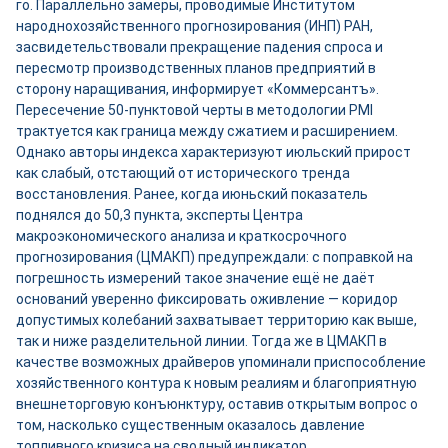
го. Параллельно замеры, проводимые Институтом
народнохозяйственного прогнозирования (ИНП) РАН,
засвидетельствовали прекращение падения спроса и
пересмотр производственных планов предприятий в
сторону наращивания, информирует «Коммерсантъ».
Пересечение 50-пунктовой черты в методологии PMI
трактуется как граница между сжатием и расширением.
Однако авторы индекса характеризуют июльский прирост
как слабый, отстающий от исторического тренда
восстановления. Ранее, когда июньский показатель
поднялся до 50,3 пункта, эксперты Центра
макроэкономического анализа и краткосрочного
прогнозирования (ЦМАКП) предупреждали: с поправкой на
погрешность измерений такое значение ещё не даёт
оснований уверенно фиксировать оживление — коридор
допустимых колебаний захватывает территорию как выше,
так и ниже разделительной линии. Тогда же в ЦМАКП в
качестве возможных драйверов упоминали приспособление
хозяйственного контура к новым реалиям и благоприятную
внешнеторговую конъюнктуру, оставив открытым вопрос о
том, насколько существенным оказалось давление
топливного кризиса на сводный индикатор.