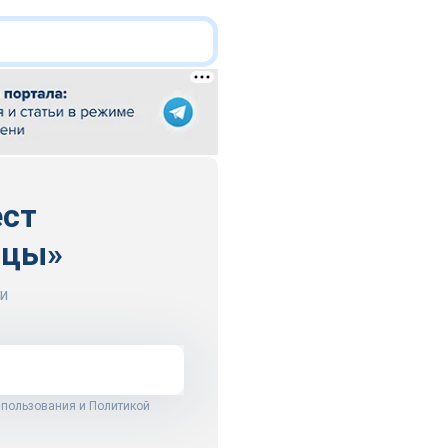
ест
ицы»
и
 пользования
и
Политикой