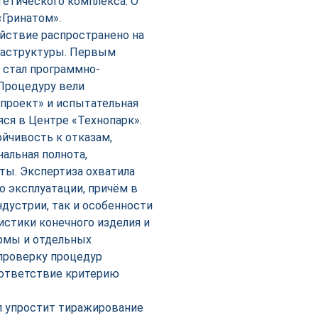
гетического комплекса. О
Гринатом».
ействие распространено на
раструктуры. Первым
 стал программно-
Процедуру вели
проект» и испытательная
ся в Центре «Технопарк».
йчивость к отказам,
альная полнота,
ты. Экспертиза охватила
о эксплуатации, причём в
дустрии, так и особенности
истики конечного изделия и
ормы и отдельных
проверку процедур
оответствие критерию
л упростит тиражирование