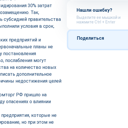
сидирования 30% затрат
Нашли ошибку?
тозамещению. Так,
Выделите ее мышкой и
ь субсидией правительства
нажмите Ctrl + Enter
ыполнили условия в срок,
Поделиться
ких предприятий и
первоначальные планы не
ту постановления
о, послабления могут
ства на количество новых
дписать дополнительное
причины недостижения целей
ромторг РФ пришло на
у опасениях о влиянии
о предприятия, которые не
ирование, но при этом не