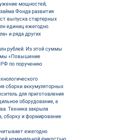
ружение мощностей,
 займа Фонда развития
ст выпуска стартерных
млн единиц ежегодно.
а» и ряда других
н рублей. Из этой суммы
аммы «Повышение
.РФ по поручению
ехнологического
ния сборки аккумуляторных
еситель для приготовления
дильное оборудование, а
ва. Техника закрыла
, сборку и формирование
считывает ежегодно
арей номинальной ёмкостью