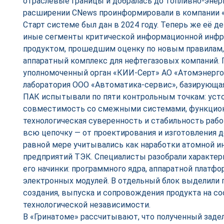
отраслевые границы и добралась до топливно-энер
расширении CNews проинформировали в компании «
Старт системе был дан в 2024 году. Теперь же её д
иные сегменты критической информационной инф
продуктом, прошедшим оценку по новым правилам,
аппаратный комплекс для нефтегазовых компаний. 
уполномоченный орган «КИИ-Серт» АО «Атомэнерго
лаборатория ООО «Автоматика-сервис», базирующая
ПАК испытывали по пяти контрольным точкам: усто
совместимость со смежными системами, функцион
технологическая суверенность и стабильность рабо
всю цепочку — от проектирования и изготовления д
равной мере учитывались как наработки атомной ин
предприятий ТЭК. Специалисты разобрали характер
его начинки: программного ядра, аппаратной платф
электронных модулей. В отдельный блок выделили 
создания, выпуска и сопровождения продукта на с
технологической независимости.
В «Гринатоме» рассчитывают, что полученный заде