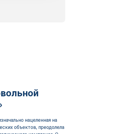
овольной
»
значально нацеленная на
еских объектов, преодолела