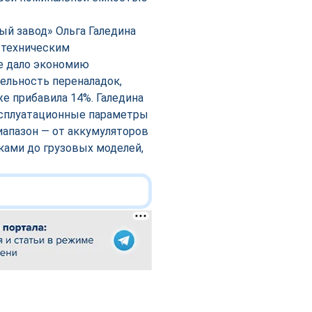
й завод» Ольга Галедина
 техническим
е дало экономию
ельность переналадок,
е прибавила 14%. Галедина
ксплуатационные параметры
иапазон — от аккумуляторов
ками до грузовых моделей,