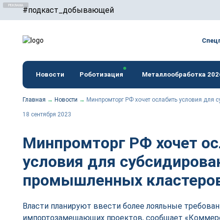
#подкаст_добывающей
erid: F7NfYUJCUneTVxVUwxTu
Спец
Новости
Роботизация
Металлообработка 202
Главная
→
Новости
→
Минпромторг РФ хочет ослабить условия для 
18 сентября 2023
Минпромторг РФ хочет ос
условия для субсидиров
промышленных кластеро
Власти планируют ввести более лояльные требован
импортозамещающих проектов, сообщает «Коммер