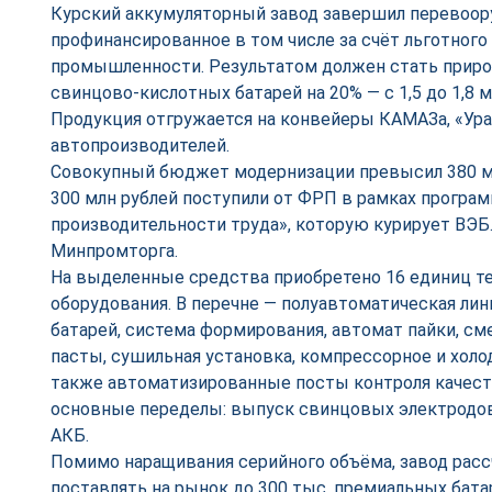
Курский аккумуляторный завод завершил перевоо
профинансированное в том числе за счёт льготного
промышленности. Результатом должен стать приро
свинцово-кислотных батарей на 20% — с 1,5 до 1,8 
Продукция отгружается на конвейеры КАМАЗа, «Урал
автопроизводителей.
Совокупный бюджет модернизации превысил 380 мл
300 млн рублей поступили от ФРП в рамках прогр
производительности труда», которую курирует ВЭБ
Минпромторга.
На выделенные средства приобретено 16 единиц т
оборудования. В перечне — полуавтоматическая ли
батарей, система формирования, автомат пайки, см
пасты, сушильная установка, компрессорное и холо
также автоматизированные посты контроля качест
основные переделы: выпуск свинцовых электродов
АКБ.
Помимо наращивания серийного объёма, завод рас
поставлять на рынок до 300 тыс. премиальных бат