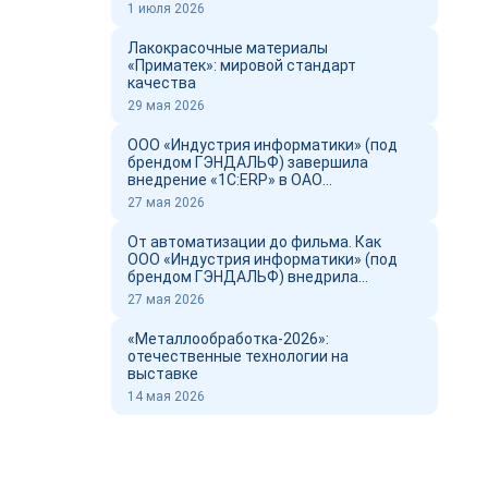
1 июля 2026
Лакокрасочные материалы
«Приматек»: мировой стандарт
качества
29 мая 2026
ООО «Индустрия информатики» (под
брендом ГЭНДАЛЬФ) завершила
внедрение «1С:ERP» в ОАО
«Новоросцемент» и выпустил фильм о
27 мая 2026
проекте
От автоматизации до фильма. Как
ООО «Индустрия информатики» (под
брендом ГЭНДАЛЬФ) внедрила
«1С:ERP» в ОАО «Новоросцемент»
27 мая 2026
«Металлообработка-2026»:
отечественные технологии на
выставке
14 мая 2026