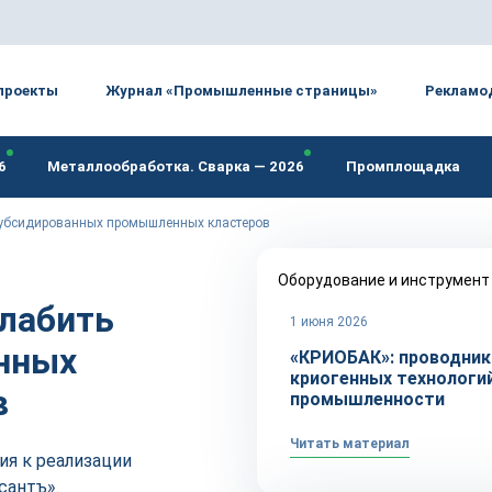
проекты
Журнал «Промышленные страницы»
Рекламо
6
Металлообработка. Сварка — 2026
Промплощадка
субсидированных промышленных кластеров
Оборудование и инструмент
лабить
1 июня 2026
анных
«КРИОБАК»: проводник
криогенных технологий
в
промышленности
Читать материал
ия к реализации
сантъ».