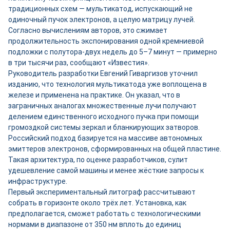
традиционных схем — мультикатод, испускающий не
одиночный пучок электронов, а целую матрицу лучей.
Согласно вычислениям авторов, это сжимает
продолжительность экспонирования одной кремниевой
подложки с полутора-двух недель до 5–7 минут — примерно
в три тысячи раз, сообщают «Известия».
Руководитель разработки Евгений Гиваргизов уточнил
изданию, что технология мультикатода уже воплощена в
железе и применена на практике. Он указал, что в
заграничных аналогах множественные лучи получают
делением единственного исходного пучка при помощи
громоздкой системы зеркал и бланкирующих затворов.
Российский подход базируется на массиве автономных
эмиттеров электронов, сформированных на общей пластине.
Такая архитектура, по оценке разработчиков, сулит
удешевление самой машины и менее жёсткие запросы к
инфраструктуре.
Первый экспериментальный литограф рассчитывают
собрать в горизонте около трёх лет. Установка, как
предполагается, сможет работать с технологическими
нормами в диапазоне от 350 нм вплоть до единиц