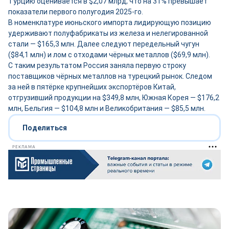
Турцию оценивается в $2,07 млрд, что на 31% превышает
показатели первого полугодия 2025-го.
В номенклатуре июньского импорта лидирующую позицию
удерживают полуфабрикаты из железа и нелегированной
стали — $165,3 млн. Далее следуют передельный чугун
($84,1 млн) и лом с отходами чёрных металлов ($69,9 млн).
С таким результатом Россия заняла первую строку
поставщиков чёрных металлов на турецкий рынок. Следом
за ней в пятёрке крупнейших экспортёров Китай,
отгрузивший продукции на $349,8 млн, Южная Корея — $176,2
млн, Бельгия — $104,8 млн и Великобритания — $85,5 млн.
Поделиться
РЕКЛАМА