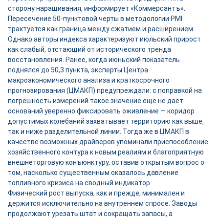
сторону наращивания, информирует «Коммерсантъ».
Пересечение 50-пунктовой черты в методологии PMI
трактуется как граница между сжатием и расширением.
Однако авторы индекса характеризуют июльский прирост
как слабый, отстающий от исторического тренда
восстановления. Ранее, когда июньский показатель
поднялся до 50,3 пункта, эксперты Центра
макроэкономического анализа и краткосрочного
прогнозирования (ЦМАКП) предупреждали: с поправкой на
погрешность измерений такое значение ещё не даёт
оснований уверенно фиксировать оживление — коридор
допустимых колебаний захватывает территорию как выше,
так и ниже разделительной линии. Тогда же в ЦМАКП в
качестве возможных драйверов упоминали приспособление
хозяйственного контура к новым реалиям и благоприятную
внешнеторговую конъюнктуру, оставив открытым вопрос о
том, насколько существенным оказалось давление
топливного кризиса на сводный индикатор.
Физический рост выпуска, как и прежде, минимален и
держится исключительно на внутреннем спросе. Заводы
продолжают урезать штат и сокращать запасы, а