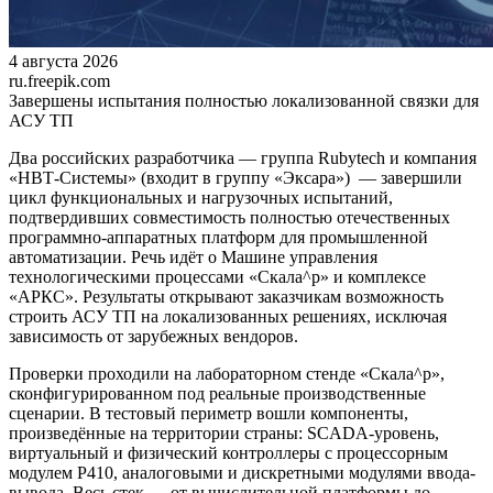
4 августа 2026
ru.freepik.com
Завершены испытания полностью локализованной связки для
АСУ ТП
Два российских разработчика — группа Rubytech и компания
«НВТ-Системы» (входит в группу «Эксара») — завершили
цикл функциональных и нагрузочных испытаний,
подтвердивших совместимость полностью отечественных
программно-аппаратных платформ для промышленной
автоматизации. Речь идёт о Машине управления
технологическими процессами «Скала^р» и комплексе
«АРКС». Результаты открывают заказчикам возможность
строить АСУ ТП на локализованных решениях, исключая
зависимость от зарубежных вендоров.
Проверки проходили на лабораторном стенде «Скала^р»,
сконфигурированном под реальные производственные
сценарии. В тестовый периметр вошли компоненты,
произведённые на территории страны: SCADA-уровень,
виртуальный и физический контроллеры с процессорным
модулем P410, аналоговыми и дискретными модулями ввода-
вывода. Весь стек — от вычислительной платформы до