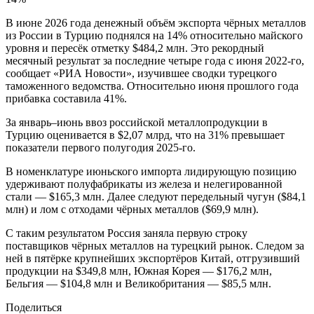
В июне 2026 года денежный объём экспорта чёрных металлов
из России в Турцию поднялся на 14% относительно майского
уровня и пересёк отметку $484,2 млн. Это рекордный
месячный результат за последние четыре года с июня 2022-го,
сообщает «РИА Новости», изучившее сводки турецкого
таможенного ведомства. Относительно июня прошлого года
прибавка составила 41%.
За январь–июнь ввоз российской металлопродукции в
Турцию оценивается в $2,07 млрд, что на 31% превышает
показатели первого полугодия 2025-го.
В номенклатуре июньского импорта лидирующую позицию
удерживают полуфабрикаты из железа и нелегированной
стали — $165,3 млн. Далее следуют передельный чугун ($84,1
млн) и лом с отходами чёрных металлов ($69,9 млн).
С таким результатом Россия заняла первую строку
поставщиков чёрных металлов на турецкий рынок. Следом за
ней в пятёрке крупнейших экспортёров Китай, отгрузивший
продукции на $349,8 млн, Южная Корея — $176,2 млн,
Бельгия — $104,8 млн и Великобритания — $85,5 млн.
Поделиться