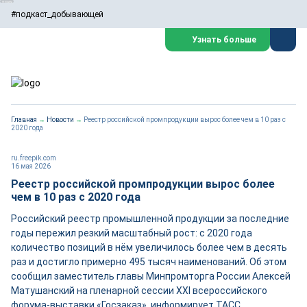
#подкаст_добывающей
Узнать больше
Главная
→
Новости
→
Реестр российской промпродукции вырос более чем в 10 раз с
2020 года
ru.freepik.com
16 мая 2026
Реестр российской промпродукции вырос более
чем в 10 раз с 2020 года
Российский реестр промышленной продукции за последние
годы пережил резкий масштабный рост: с 2020 года
количество позиций в нём увеличилось более чем в десять
раз и достигло примерно 495 тысяч наименований. Об этом
сообщил заместитель главы Минпромторга России Алексей
Матушанский на пленарной сессии XXI всероссийского
форума-выставки «Госзаказ», информирует ТАСС.