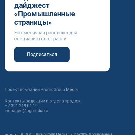
дайджест
«Промышленные
страницы»
Ежемесячная рассылка для
специалистов отрасли
Подписаться
Проект компании PromoGroup Media.
Контакты редакции и отдела продаж:
+7 391 219 01 19
indpages@pgmedia.ru
© ООО "ПромоГрупп Медиа", 2016-2026 Копирование