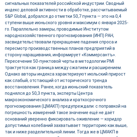
сигнальных показателей российской индустрии. Сводный
индекс деловой активности в обработке, рассчитываемый
S&P Global, добрался до отметки 50,7 пункта — это на 0,4
ступени выше июньского уровня и максимум с января 2025-
го. Параллельно замеры, проводимые Институтом
народнохозяйственного прогнозирования (ИНП) РАН,
засвидетельствовали прекращение падения спроса и
пересмотр производственных планов предприятий в
сторону наращивания, информирует «Коммерсантъ».
Пересечение 50-пунктовой черты в методологии PMI
трактуется как граница между сжатием и расширением.
Однако авторы индекса характеризуют июльский прирост
как слабый, отстающий от исторического тренда
восстановления. Ранее, когда июньский показатель
поднялся до 50,3 пункта, эксперты Центра
макроэкономического анализа и краткосрочного
прогнозирования (ЦМАКП) предупреждали: с поправкой на
погрешность измерений такое значение ещё не даёт
оснований уверенно фиксировать оживление — коридор
допустимых колебаний захватывает территорию как выше,
так и ниже разделительной линии. Тогда же в ЦМАКП в