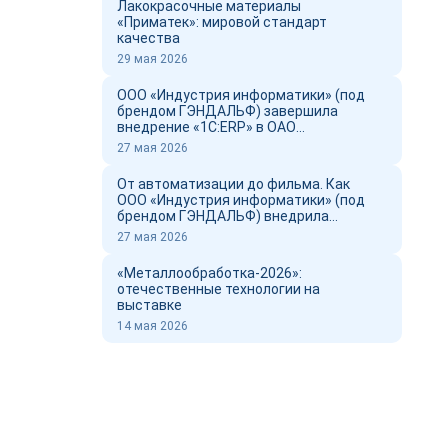
Лакокрасочные материалы
«Приматек»: мировой стандарт
качества
29 мая 2026
ООО «Индустрия информатики» (под
брендом ГЭНДАЛЬФ) завершила
внедрение «1С:ERP» в ОАО
«Новоросцемент» и выпустил фильм о
27 мая 2026
проекте
От автоматизации до фильма. Как
ООО «Индустрия информатики» (под
брендом ГЭНДАЛЬФ) внедрила
«1С:ERP» в ОАО «Новоросцемент»
27 мая 2026
«Металлообработка-2026»:
отечественные технологии на
выставке
14 мая 2026