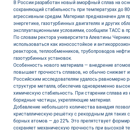
В России разработан новый аморфный сплав на осно
сохраняющий стабильность при температурах до 80
агрессивным средам. Материал предназначен для п
энергетике, газотурбинных двигателях и других об
эксплуатационными условиями, сообщили ТАСС в 
По словам ректора университета Алевтины Черник
использоваться как износостойкое и антикоррозио
реакторов, теплообменников, трубопроводов нефти и
газотурбинных установок.
Особенность нового материала — внедрение атомов
повышает прочность сплавов, но обычно снижает и
Российским исследователям удалось равномерно р
структуре металла, обеспечив одновременно высо
химическую стабильность. При старении сплава из 
боридные частицы, укрепляющие материал.
Добавление небольшого количества ванадия позво
кристаллическую решётку с рекордным для таких 
борных атомов — до 22%. Это препятствует формир
сохраняет механическую прочность при высокой т