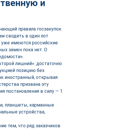
ственную и
чающий правила госзакупок
ам сводить в один лот
х уже имеются российские
ных замен пока нет. О
едомости».
второй лишний»: достаточно
дукцией позицию без
как иностранный, открывая
стерства призвана эту
я постановления в силу — 1
ки, планшеты, карманные
альные устройства,
е тем, что ряд заказчиков