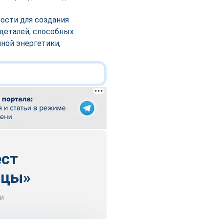
ости для создания
деталей, способных
ной энергетики,
ест
ицы»
и