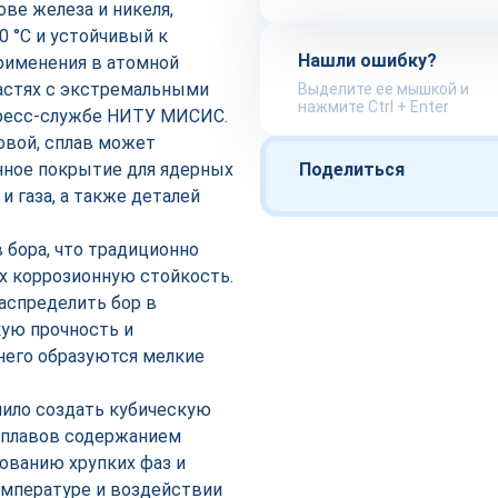
ве железа и никеля,
0 °C и устойчивый к
Нашли ошибку?
рименения в атомной
ластях с экстремальными
Выделите ее мышкой и
нажмите Ctrl + Enter
пресс-службе НИТУ МИСИС.
овой, сплав может
нное покрытие для ядерных
Поделиться
 газа, а также деталей
 бора, что традиционно
х коррозионную стойкость.
аспределить бор в
кую прочность и
него образуются мелкие
лило создать кубическую
сплавов содержанием
ованию хрупких фаз и
емпературе и воздействии