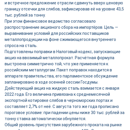
и встречное предложение отрасли сдвинуть вверх ценовую
границу отсечки для слябов, зафиксировав её на уровне 43,5
тыс. рублей за тонну.
При этом финансовое ведомство согласовало
распространение акцизного сбора на импортёров. Цель —
выравнивание условий для российских поставщиков
металлопродукции на фоне сжимающегося внутреннего
спроса на сталь.
Подготовлены поправки в Налоговый кодекс, запускающие
акциз на ввозимый металлопрокат. Расчётная формула
выстроена симметрично той, что уже применяется к
российским металлургам. Пакет поправок находится в
аппарате правительства, его парламентское обсуждение
запланировано в ходе осенней сессии Госдумы.
Действующий акциз на жидкую сталь взимается с января
2022 года. Его величина привязана к среднемесячной
экспортной котировке слябов в черноморских портах и
составляет 2,7% от неё. С августа того же года прописано
пороговое условие: при падении цены ниже 30 тыс. рублей за
тонну ставка автоматически обнуляется.
Общий уровень присутствия зарубежного проката на рынке