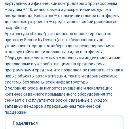
виртуальный и физический контроллеры с процессорным
модулем P410, аналоговыми и дискретными модулями
ввода-вывода. Весь стек — от вычислительной платформы
до полевых устройств — представляет собой российскую
разработку.
Архитектура «Скала^р» изначально спроектирована по
принципу Secure by Design (англ. «безопасность по
умолчанию»): средства киберзащиты, резервирования и
отказоустойчивости заложены в ядро платформы.
Оборудование совместимо с основными индустриальными
протоколами и уже работающими на предприятиях
программными средами, что позволяет встраивать его как в
новые объекты автоматизации, так и в модернизируемые
системы без замены всей инфраструктуры.
В условиях курса на импортозамещение и локализацию
критически важного промышленного оборудования это
снимает с эксплуатантов риски, связанные с уходом
западных вендоров и прекращением технической
поддержки.
Поделиться