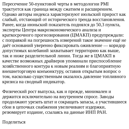
Пересечение 50-пунктовой черты в методологии PMI
трактуется как граница между сжатием и расширением.
Однако авторы индекса характеризуют июльский прирост как
слабый, отстающий от исторического тренда восстановления.
Ранее, когда июньский показатель поднялся до 50,3 пункта,
эксперты Центра макроэкономического анализа и
краткосрочного прогнозирования (ЦМАКП) предупреждали:
с поправкой на погрешность измерений такое значение ещё не
даёт оснований уверенно фиксировать оживление — коридор
допустимых колебаний захватывает территорию как выше,
так и ниже разделительной линии. Тогда же в ЦМАКП в
качестве возможных драйверов упоминали приспособление
хозяйственного контура к новым реалиям и благоприятную
внешнеторговую конъюнктуру, оставив открытым вопрос о
том, насколько существенным оказалось давление топливного
кризиса на сводный индикатор.
Физический рост выпуска, как и прежде, минимален и
держится исключительно на внутреннем спросе. Заводы
продолжают урезать штат и сокращать запасы, а участившиеся
сбои в цепочках снабжения увеличивают издержки,
резюмирует издание, ссылаясь на данные ИНП РАН.
Поделиться