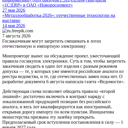
«1С:ERP» в ОАО «Новоросцемент»
27 мая 2026
«Металлообработка-2026»: отечественные технологии на
выставке
14 мая 2026
7 августа 2026
Госзаказчикам могут запретить смешивать в лотах
отечественную и импортную электронику
Минпромторг вынес на обсуждение проект, ужесточающий
правила госзакупок электроники. Суть в том, чтобы запретить
заказчикам сводить в один лот изделия с разным режимом
допуска — те, у которых уже имеются российские аналоги из
реестра ведомства, и те, где отечественных замен пока нет. О
разработке документа 6 августа написала газета «Ведомости».
Действующая схема позволяет обходить правило «второй
лишний»: достаточно включить в контракт наряду с
локализованной продукцией позицию без российского
аналога, и весь лот квалифицируется как иностранный,
открывая дорогу импорту по всем пунктам. Инициатива
министерства призвана эту лазейку перекрыть.
Предполагаемый срок вступления постановления в силу — 1
января 2027 года.