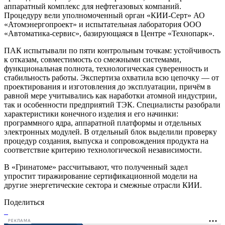
аппаратный комплекс для нефтегазовых компаний.
Процедуру вели уполномоченный орган «КИИ-Серт» АО
«Атомэнергопроект» и испытательная лаборатория ООО
«Автоматика-сервис», базирующаяся в Центре «Технопарк».
ПАК испытывали по пяти контрольным точкам: устойчивость
к отказам, совместимость со смежными системами,
функциональная полнота, технологическая суверенность и
стабильность работы. Экспертиза охватила всю цепочку — от
проектирования и изготовления до эксплуатации, причём в
равной мере учитывались как наработки атомной индустрии,
так и особенности предприятий ТЭК. Специалисты разобрали
характеристики конечного изделия и его начинки:
программного ядра, аппаратной платформы и отдельных
электронных модулей. В отдельный блок выделили проверку
процедур создания, выпуска и сопровождения продукта на
соответствие критерию технологической независимости.
В «Гринатоме» рассчитывают, что полученный задел
упростит тиражирование сертификационной модели на
другие энергетические сектора и смежные отрасли КИИ.
Поделиться
РЕКЛАМА