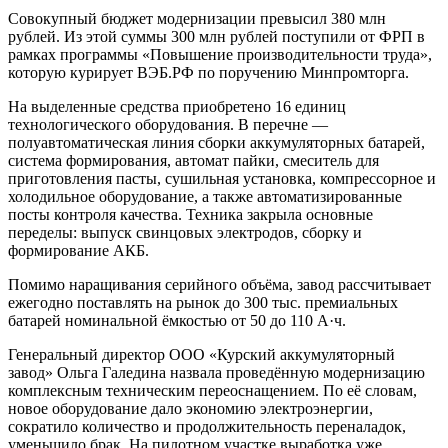
Совокупный бюджет модернизации превысил 380 млн
рублей. Из этой суммы 300 млн рублей поступили от ФРП в
рамках программы «Повышение производительности труда»,
которую курирует ВЭБ.РФ по поручению Минпромторга.
На выделенные средства приобретено 16 единиц
технологического оборудования. В перечне —
полуавтоматическая линия сборки аккумуляторных батарей,
система формирования, автомат пайки, смеситель для
приготовления пасты, сушильная установка, компрессорное и
холодильное оборудование, а также автоматизированные
посты контроля качества. Техника закрыла основные
переделы: выпуск свинцовых электродов, сборку и
формирование АКБ.
Помимо наращивания серийного объёма, завод рассчитывает
ежегодно поставлять на рынок до 300 тыс. премиальных
батарей номинальной ёмкостью от 50 до 110 А·ч.
Генеральный директор ООО «Курский аккумуляторный
завод» Ольга Галедина назвала проведённую модернизацию
комплексным техническим переоснащением. По её словам,
новое оборудование дало экономию электроэнергии,
сократило количество и продолжительность переналадок,
уменьшило брак. На пилотном участке выработка уже