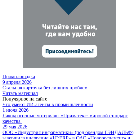
Промплощадка
9 апреля 2026
Стальная карточка без лишних проблем
Читать материал
Популярное на сайте
Что умеют ИИ-агенты в промышленности
1 июля 2026
Лакокрасочные материалы «Приматек»: мировой стандарт
качества
29 мая 2026
ООО «Индустрия информатики» (под брендом ГЭНДАЛЬФ)
завершила внедрение «1С:ERP» в ОАО «Новоросцемент» и