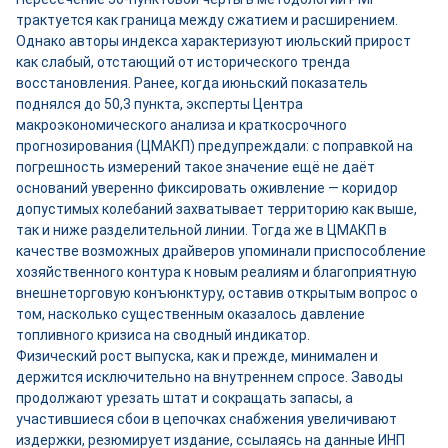
трактуется как граница между сжатием и расширением.
Однако авторы индекса характеризуют июльский прирост
как слабый, отстающий от исторического тренда
восстановления. Ранее, когда июньский показатель
поднялся до 50,3 пункта, эксперты Центра
макроэкономического анализа и краткосрочного
прогнозирования (ЦМАКП) предупреждали: с поправкой на
погрешность измерений такое значение ещё не даёт
оснований уверенно фиксировать оживление — коридор
допустимых колебаний захватывает территорию как выше,
так и ниже разделительной линии. Тогда же в ЦМАКП в
качестве возможных драйверов упоминали приспособление
хозяйственного контура к новым реалиям и благоприятную
внешнеторговую конъюнктуру, оставив открытым вопрос о
том, насколько существенным оказалось давление
топливного кризиса на сводный индикатор.
Физический рост выпуска, как и прежде, минимален и
держится исключительно на внутреннем спросе. Заводы
продолжают урезать штат и сокращать запасы, а
участившиеся сбои в цепочках снабжения увеличивают
издержки, резюмирует издание, ссылаясь на данные ИНП