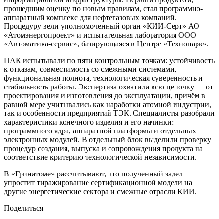
прошедшим оценку по новым правилам, стал программно-
аппаратный комплекс для нефтегазовых компаний.
Процедуру вели уполномоченный орган «КИИ-Серт» АО
«Атомэнергопроект» и испытательная лаборатория ООО
«Автоматика-сервис», базирующаяся в Центре «Технопарк».
ПАК испытывали по пяти контрольным точкам: устойчивость
к отказам, совместимость со смежными системами,
функциональная полнота, технологическая суверенность и
стабильность работы. Экспертиза охватила всю цепочку — от
проектирования и изготовления до эксплуатации, причём в
равной мере учитывались как наработки атомной индустрии,
так и особенности предприятий ТЭК. Специалисты разобрали
характеристики конечного изделия и его начинки:
программного ядра, аппаратной платформы и отдельных
электронных модулей. В отдельный блок выделили проверку
процедур создания, выпуска и сопровождения продукта на
соответствие критерию технологической независимости.
В «Гринатоме» рассчитывают, что полученный задел
упростит тиражирование сертификационной модели на
другие энергетические сектора и смежные отрасли КИИ.
Поделиться