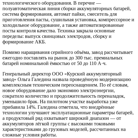
технологического оборудования. В перечне —
полуавтоматическая линия сборки аккумуляторных батарей,
система формирования, автомат пайки, смеситель для
приготовления пасты, сушильная установка, компрессорное и
холодильное оборудование, а также автоматизированные
посты контроля качества. Техника закрыла основные
переделы: выпуск свинцовых электродов, сборку и
формирование АКБ.
Помимо наращивания серийного объёма, завод рассчитывает
ежегодно поставлять на рынок до 300 тыс. премиальных
батарей номинальной ёмкостью от 50 до 110 А·ч.
Генеральный директор ООО «Курский аккумуляторный
завод» Ольга Галедина назвала проведённую модернизацию
комплексным техническим переоснащением. По её словам,
новое оборудование дало экономию электроэнергии,
сократило количество и продолжительность переналадок,
уменьшило брак. На пилотном участке выработка уже
прибавила 14%. Галедина отметила, что внедрённые
технологии улучшают эксплуатационные параметры батарей,
а продуктовый ряд охватывает широкий диапазон — от
аккумуляторов лёгкой группы с высокими токовыми
характеристиками до грузовых моделей, рассчитанных на
сложные условия работы.