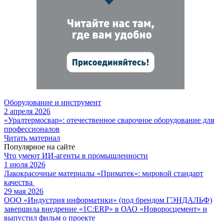
Оборудование и инструмент
2 апреля 2026
«Уралтермосвар»: отечественное сварочное оборудование для
профессионалов
Читать материал
Популярное на сайте
Что умеют ИИ-агенты в промышленности
1 июля 2026
Лакокрасочные материалы «Приматек»: мировой стандарт
качества
29 мая 2026
ООО «Индустрия информатики» (под брендом ГЭНДАЛЬФ)
завершила внедрение «1С:ERP» в ОАО «Новоросцемент» и
выпустил фильм о проекте