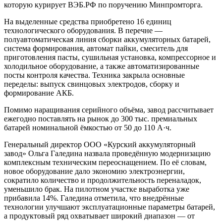
которую курирует ВЭБ.РФ по поручению Минпромторга.
На выделенные средства приобретено 16 единиц
технологического оборудования. В перечне —
полуавтоматическая линия сборки аккумуляторных батарей,
система формирования, автомат пайки, смеситель для
приготовления пасты, сушильная установка, компрессорное и
холодильное оборудование, а также автоматизированные
посты контроля качества. Техника закрыла основные
переделы: выпуск свинцовых электродов, сборку и
формирование АКБ.
Помимо наращивания серийного объёма, завод рассчитывает
ежегодно поставлять на рынок до 300 тыс. премиальных
батарей номинальной ёмкостью от 50 до 110 А·ч.
Генеральный директор ООО «Курский аккумуляторный
завод» Ольга Галедина назвала проведённую модернизацию
комплексным техническим переоснащением. По её словам,
новое оборудование дало экономию электроэнергии,
сократило количество и продолжительность переналадок,
уменьшило брак. На пилотном участке выработка уже
прибавила 14%. Галедина отметила, что внедрённые
технологии улучшают эксплуатационные параметры батарей,
а продуктовый ряд охватывает широкий диапазон — от