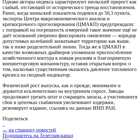
Однако авторы индекса характеризуют июльский прирост как
слабый, отстающий от исторического тренда восстановления.
Ранее, когда июньский показатель поднялся до 50,3 пункта,
эксперты Центра макроэкономического анализа и
краткосрочного прогнозирования (ЦМАКП) предупреждали:
с поправкой на погрешность измерений такое значение ещё не
даёт оснований уверенно фиксировать оживление — коридор
допустимых колебаний захватывает территорию как выше,
так и ниже разделительной линии. Тогда же в ЦМАКП в
качестве возможных драйверов упоминали приспособление
хозяйственного контура к новым реалиям и благоприятную
внешнеторговую конъюнктуру, оставив открытым вопрос о
том, насколько существенным оказалось давление топливного
кризиса на сводный индикатор.
Физический рост выпуска, как и прежде, минимален и
держится исключительно на внутреннем спросе. Заводы
продолжают урезать штат и сокращать запасы, а участившиеся
сбои в цепочках снабжения увеличивают издержки,
резюмирует издание, ссылаясь на данные ИНП РАН.
Поделиться
← на страницу новостей
Подпишитесь на Телеграм-канал