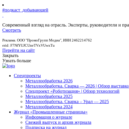
#подкаст_добывающей
Современный взгляд на отрасль. Эксперты, руководители и п
Смотреть
Реклама. ООО "ПромоГрупп Медиа", ИНН 2462214762
erid: F7NfYUJCUneTVxVUwxTu
Перейти на сайт
Закрыть
Узнать больше
Спецпроекты
Металлообработка 2026
Металлообработка. Сварка — 2026 | Обзор выставк
Спецпроект «Роботизация» | Обзор технологий
Металлообработка 2025
Металлообработка. Сварка – Урал — 2025
Металлообработка 2024
Журнал «Промышленные страницы»
Информация о журнале
Свежий выпуск и архив журнала
Подписка на журнал