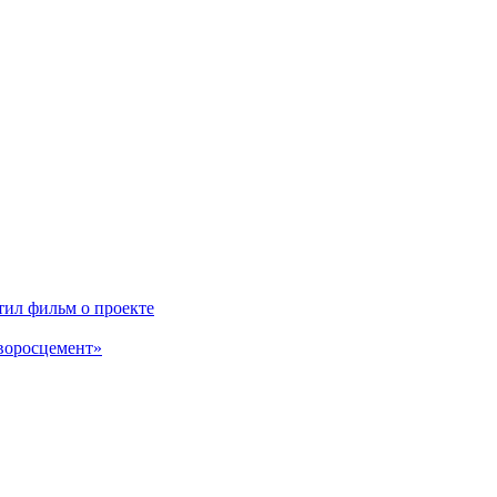
ил фильм о проекте
воросцемент»