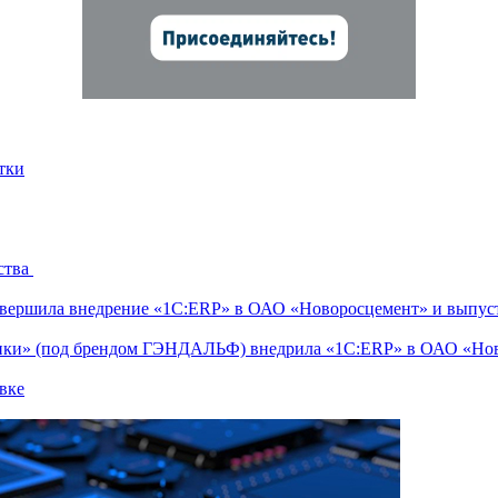
тки
ства
ершила внедрение «1С:ERP» в ОАО «Новоросцемент» и выпуст
тики» (под брендом ГЭНДАЛЬФ) внедрила «1С:ERP» в ОАО «Но
вке