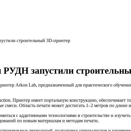
пустили строительный 3D-принтер
и РУДН запустили строительн
нтер Arkon Lab, предназначенный для практического обучения 
uction. Принтер имеет портальную конструкцию, обеспечивает то
смеси. Область печати может достигать 1–2 метров по длине и 
омиться с аддитивными технологиями в строительстве и изучить
едований по новым материалам и методам печати.
строительных технологий, подготовку специалистов и изучение